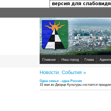
Главная
Наш город
Глава
Админ
Новости. События »
Одна семья - одна Россия
15 мая во Дворце Культуры состоится празд