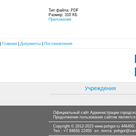
Тип файла:
PDF
Размер:
310 КБ
Приложение
|
Главная
|
Документы
|
Постановления
Учреждения
Официальный сайт Администрации городског
Продолжение пользования сайтом является
Copyright © 2012-2023
www.pohgor.ru
446450, 
Тел.: +7 84656 22455 эл. почта:
pohgor@samt