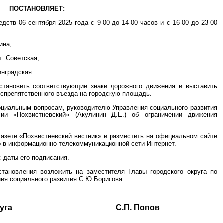
ПОСТАНОВЛЯЕТ:
дств 06 сентября 2025 года с 9-00 до 14-00 часов и с 16-00 до 23-00
ина;
л. Советская;
инградская.
установить соответствующие знаки дорожного движения и выставить
еспрепятственного въезда на городскую площадь.
социальным вопросам, руководителю Управления социального развития
и «Похвистневский» (Акулинин Д.Е.) об ограничении движения
газете «Похвистневский вестник» и разместить на официальном сайте
о в информационно-телекоммуникационной сети Интернет.
с даты его подписания.
становления возложить на заместителя Главы городского округа по
ия социального развития С.Ю.Борисова.
ского округа С.П. Попов