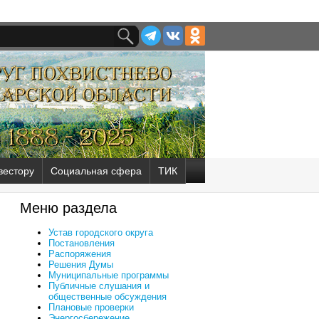
вестору
Социальная сфера
ТИК
Меню раздела
Устав городского округа
Постановления
Распоряжения
Решения Думы
Муниципальные программы
Публичные слушания и
общественные обсуждения
Плановые проверки
Энергосбережение