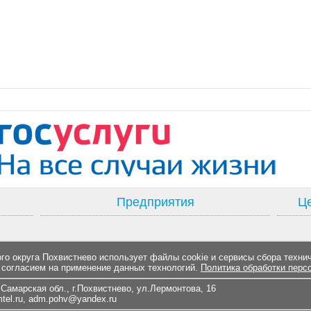
Предприятия
Це
о округа Похвистнево использует файлы cookie и сервисы сбора техни
 согласием на применение данных технологий.
Политика обработки перс
Самарская обл., г.Похвистнево, ул.Лермонтова, 16
el.ru
,
adm.pohv@yandex.ru