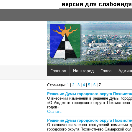
Главная
Наш город
Глава
Админ
Страницы:
1
|
2
|
3
|
4
|
5
|
6
|
7
Решение Думы городского округа Похвистнев
О внесении изменений в решение Думы городск
«О бюджете городского округа Похвистнево
годов»
Скачать
Решение Думы городского округа Похвистнев
О назначении членов конкурсной комиссии 
городского округа Похвистнево Самарской обл