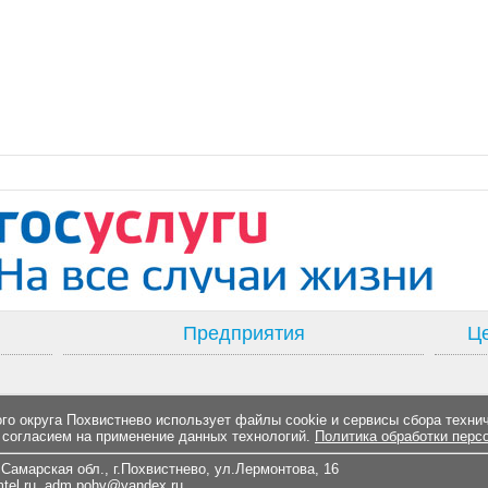
Предприятия
Це
о округа Похвистнево использует файлы cookie и сервисы сбора техни
 согласием на применение данных технологий.
Политика обработки перс
Самарская обл., г.Похвистнево, ул.Лермонтова, 16
el.ru
,
adm.pohv@yandex.ru