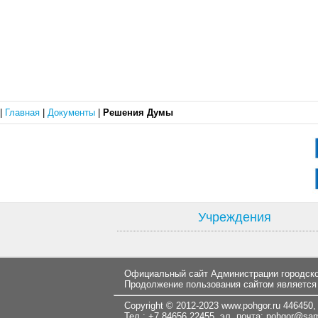
|
Главная
|
Документы
|
Решения Думы
Учреждения
Официальный сайт Администрации городског
Продолжение пользования сайтом является
Copyright © 2012-2023
www.pohgor.ru
446450, 
Тел.: +7 84656 22455 эл. почта:
pohgor@samt