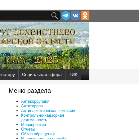
вестору
Социальная сфера
ТИК
Меню раздела
Антикоррупция
Антитеррор
Антинаркотическая комиссия
Контрольно-надзорная
деятельность
Мероприятия
Отчёты
Обзор обращений
Муниципальная служба