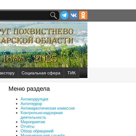
вестору
Социальная сфера
ТИК
Меню раздела
Антикоррупция
Антитеррор
Антинаркотическая комиссия
Контрольно-надзорная
деятельность
Мероприятия
Отчёты
Обзор обращений
Муниципальная служба