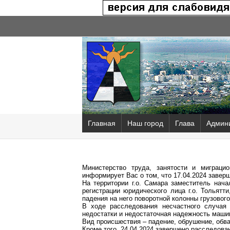
Главная
Наш город
Глава
Админ
Министерство труда, занятости и миграци
информирует Вас о том, что 17.04.2024 завер
На территории г.о. Самара заместитель нач
регистрации юридического лица г.о. Тольятт
падения на него поворотной колонны грузового
В ходе расследования несчастного случая 
недостатки и недостаточная надежность маши
Вид происшествия – падение, обрушение, обва
Кроме того, 24.04.2024 завершено расследова