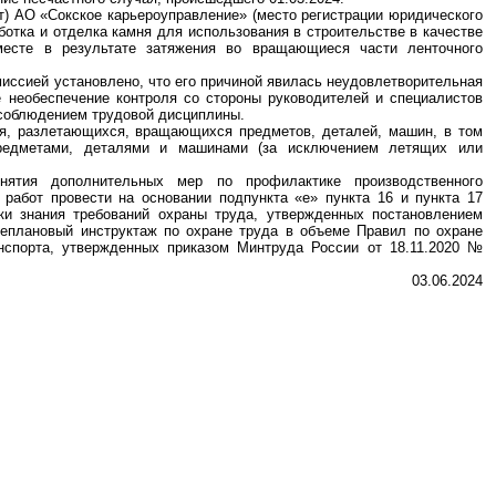
ет) АО «Сокское карьероуправление» (место регистрации юридического
аботка и отделка камня для использования в строительстве в качестве
месте в результате затяжения во вращающиеся части ленточного
миссией установлено, что его причиной явилась неудовлетворительная
е необеспечение контроля со стороны руководителей и специалистов
 соблюдением трудовой дисциплины.
я, разлетающихся, вращающихся предметов, деталей, машин, в том
едметами, деталями и машинами (за исключением летящих или
нятия дополнительных мер по профилактике производственного
работ провести на основании подпункта «е» пункта 16 и пункта 17
ки знания требований охраны труда, утвержденных постановлением
неплановый инструктаж по охране труда в объеме Правил по охране
нспорта, утвержденных приказом Минтруда России от 18.11.2020 №
03.06.2024