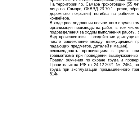
На территории г.о. Самара грохотовщик (55 л
лица г.о. Самара, ОКВЭД 23.70.1 - резка, обр
дорожного покрытия) погибла на рабочем 
конвейера.
В ходе расследования несчастного случая ко
организация производства работ, в том числ
подразделения за ходом выполнения работы,
Вид происшествия – воздействие движущихс
числе защемление между движущимися пр
падающих предметов, деталей и машин).
рекомендовать организациям в целях при
травматизма при проведении вышеуказанных 
Правил обучения по охране труда и провер
Правительства РФ от 24.12.2021 № 2464, в
труда при эксплуатации промышленного тра
814н.