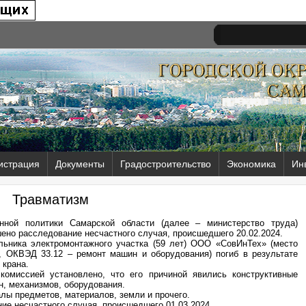
истрация
Документы
Градостроительство
Экономика
Ин
Травматизм
онной политики Самарской области (далее – министерство труда)
шено расследование несчастного случая, происшедшего 20.02.2024.
альника электромонтажного участка (59 лет) ООО «СовИнТех» (место
и, ОКВЭД 33.12 – ремонт машин и оборудования) погиб в результате
 крана.
комиссией установлено, что его причиной явились конструктивные
н, механизмов, оборудования.
лы предметов, материалов, земли и прочего.
ние несчастного случая, происшедшего 01.03.2024.