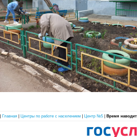
|
Главная
|
Центры по работе с населением
|
Центр №5
|
Время наводит