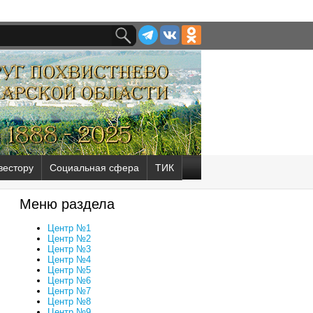
вестору
Социальная сфера
ТИК
Меню раздела
Центр №1
Центр №2
Центр №3
Центр №4
Центр №5
Центр №6
Центр №7
Центр №8
Центр №9