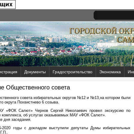
истрация
Документы
Градостроительство
Экономика
Ин
е Общественного совета
ественного совета избирательных округов №12 и №13,на котором были
о округа Похвистнево 6 созыва.
МАУ «ФОК Салют» Чернов Сергей Николаевич провел экскурсию по
е комплекса, об услугах оказываемых МАУ «ФОК Салют».
е дня заседания.
16-2020 годы с докладом выступили депутаты Думы избирательных
Г.П..