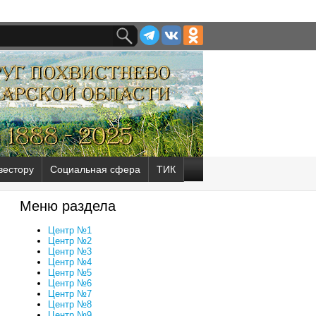
вестору
Социальная сфера
ТИК
Меню раздела
Центр №1
Центр №2
Центр №3
Центр №4
Центр №5
Центр №6
Центр №7
Центр №8
Центр №9