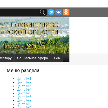
вестору
Социальная сфера
ТИК
Меню раздела
Центр №1
Центр №2
Центр №3
Центр №4
Центр №5
Центр №6
Центр №7
Центр №8
Центр №9