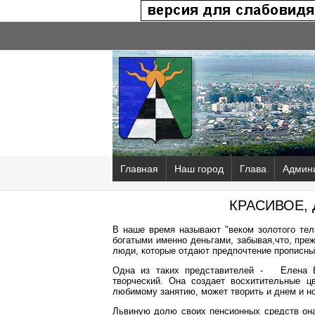
Главная
Наш город
Глава
Админ
КРАСИВОЕ, 
В наше время называют "веком золотого тель
богатыми именно деньгами, забывая,что, пре
люди, которые отдают предпочтение прописн
Одна из таких представителей - Елена Вл
творческий. Она создает восхитительные ц
любимому занятию, может творить и днем и н
Львиную долю своих пенсионных средств она