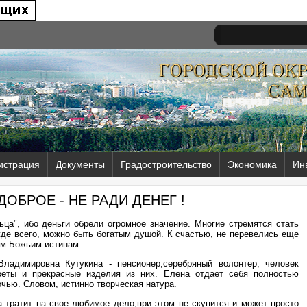
истрация
Документы
Градостроительство
Экономика
Ин
ДОБРОЕ - НЕ РАДИ ДЕНЕГ !
ца", ибо деньги обрели огромное значение. Многие стремятся стать
жде всего, можно быть богатым душой. К счастью, не перевелись еще
ым Божьим истинам.
адимировна Кутукина - пенсионер,серебряный волонтер, человек
веты и прекрасные изделия из них. Елена отдает себя полностью
очью. Словом, истинно творческая натура.
 тратит на свое любимое дело,при этом не скупится и может просто