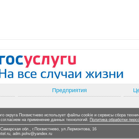
Предприятия
Це
о округа Похвистнево использует файлы cookie и сервисы сбора техни
 согласием на применение данных технологий.
Политика обработки перс
Самарская обл., г.Похвистнево, ул.Лермонтова, 16
el.ru
,
adm.pohv@yandex.ru