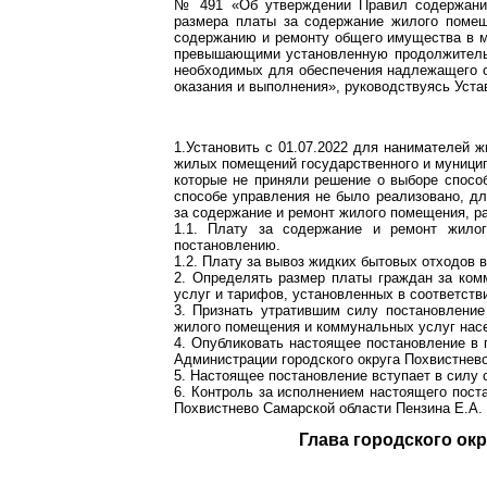
№ 491 «Об утверждении Правил содержани
размера платы за содержание жилого помещ
содержанию и ремонту общего имущества в м
превышающими установленную продолжительн
необходимых для обеспечения надлежащего с
оказания и выполнения», руководствуясь Уста
1.Установить с 01.07.2022 для нанимателей 
жилых помещений государственного и муници
которые не приняли решение о выборе спосо
способе управления не было реализовано, д
за содержание и ремонт жилого помещения, р
1.1. Плату за содержание и ремонт жил
постановлению.
1.2. Плату за вывоз жидких бытовых отходов в 
2. Определять размер платы граждан за ком
услуг и тарифов, установленных в соответст
3. Признать утратившим силу постановление
жилого помещения и коммунальных услуг нас
4. Опубликовать настоящее постановление в 
Администрации городского округа Похвистнево
5. Настоящее постановление вступает в силу с
6. Контроль за исполнением настоящего пост
Похвистнево Самарской области Пензина Е.А.
Глава город