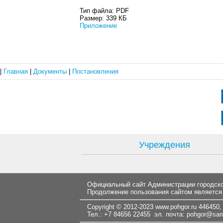
Тип файла:
PDF
Размер:
339 КБ
Приложение
|
Главная
|
Документы
|
Постановления
Учреждения
Официальный сайт Администрации городског
Продолжение пользования сайтом является
Copyright © 2012-2023
www.pohgor.ru
446450, 
Тел.: +7 84656 22455 эл. почта:
pohgor@samt