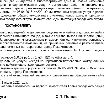
я общего имущества в многоквартирном доме и Правил изменения
ения в случае оказания услуг и выполнения работ по управлению,
ногоквартирном доме ненадлежащего качества и (или) с перерывами,
ость», от 03.04.2013 №290 «О минимальном перечне услуг и работ,
одержания общего имущества в многоквартирном доме, и порядке их
вом городского округа Похвистнево, Администрация городского округа
ПОСТАНОВЛЯЕТ:
жилых помещений по договорам социального найма и договорам найма
пального жилищного фонда, а также собственников жилых помещений,
ба управления многоквартирным домом или если принятое решение о
ля собственников помещений, не принявших решение о размере платы
асположенных на территории города Похвистнево:
ого помещения в соответствии с приложением №1 к настоящему
размере 160,32 руб. за 1 м3 (НДС не облагается).
мунальные услуги, исходя из нормативов потребления коммунальных
вии с действующим законодательством.
 Администрации городского округа от 07.05.2021 № 467 «Об оплате
елением города Похвистнево».
газете «Похвистневский вестник» и разместить на официальном сайте
.
 1 июля 2022 года.
ановления возложить на первого заместителя Главы городского округа
ского округа С.П. Попов