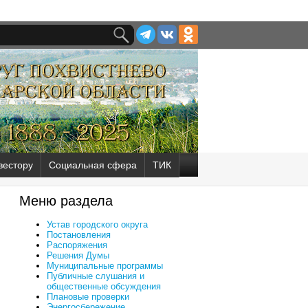
вестору
Социальная сфера
ТИК
Меню раздела
Устав городского округа
Постановления
Распоряжения
Решения Думы
Муниципальные программы
Публичные слушания и
общественные обсуждения
Плановые проверки
Энергосбережение