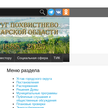
вестору
Социальная сфера
ТИК
Меню раздела
Устав городского округа
Постановления
Распоряжения
Решения Думы
Муниципальные программы
Публичные слушания и
общественные обсуждения
Плановые проверки
Энергосбережение