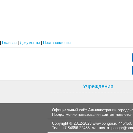
|
Главная
|
Документы
|
Постановления
Учреждения
Официальный сайт Администрации городског
Продолжение пользования сайтом является
Copyright © 2012-2023
www.pohgor.ru
446450, 
Тел.: +7 84656 22455 эл. почта:
pohgor@samt