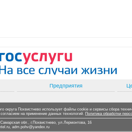
Предприятия
Це
о округа Похвистнево использует файлы cookie и сервисы сбора техни
 согласием на применение данных технологий.
Политика обработки перс
Самарская обл., г.Похвистнево, ул.Лермонтова, 16
el.ru
,
adm.pohv@yandex.ru