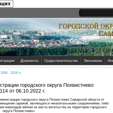
истрация
Документы
Градостроительство
Экономика
Ин
004 - 2018 гг.
трации городского округа Похвистнево
114 от
06.10.2022 г.
министрации городского округа Похвистнево Самарской области от
азмещения гаражей, являющихся некапитальными сооружениями, либо
ия инвалидов вблизи их места жительства на территории городского
округа Похвистнево»