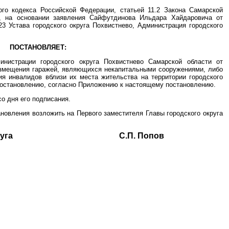
ого кодекса Российской Федерации, статьей 11.2 Закона Самарской
, на основании заявления Сайфутдинова Ильдара Хайдаровича от
23 Устава городского округа Похвистнево, Администрация городского
ПОСТАНОВЛЯЕТ:
инистрации городского округа Похвистнево Самарской области от
азмещения гаражей, являющихся некапитальными сооружениями, либо
ия инвалидов вблизи их места жительства на территории городского
постановлению, согласно Приложению к настоящему постановлению.
со дня его подписания.
ановления возложить на Первого заместителя Главы городского округа
ского округа С.П. Попов