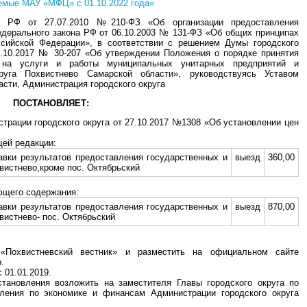
аемые МАУ «МФЦ» с 01.10.2022 года»
а РФ от 27.07.2010 №210-ФЗ «Об организации предоставления
едерального закона РФ от 06.10.2003 № 131-ФЗ «Об общих принципах
ссийской Федерации», в соответствии с решением Думы городского
8.10.2017 № 30-207 «Об утверждении Положения о порядке принятия
 на услуги и работы муниципальных унитарных предприятий и
руга Похвистнево Самарской области», руководствуясь Уставом
асти, Администрация городского округа
ПОСТАНОВЛЯЕТ:
страции городского округа от 27.10.2017 №1308 «Об установлении цен
щей редакции:
авки результатов предоставления государственных и
выезд
360,00
вистнево,кроме пос. Октябрьский
ющего содержания:
авки результатов предоставления государственных и
выезд
870,00
вистнево- пос. Октябрьский
 «Похвистневский вестник» и разместить на официальном сайте
.
 01.01.2019.
становления возложить на заместителя Главы городского округа по
ления по экономике и финансам Администрации городского округа