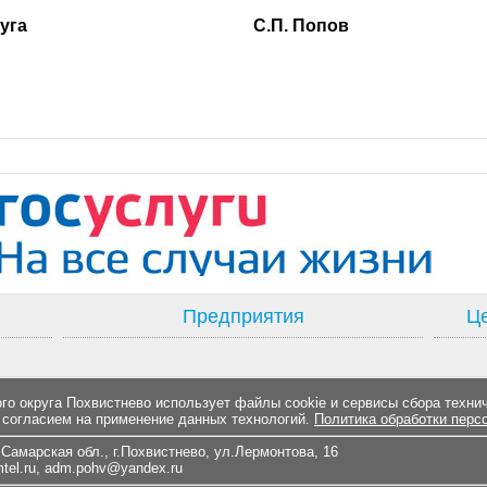
ского округа С.П. Попов
Предприятия
Це
о округа Похвистнево использует файлы cookie и сервисы сбора техни
 согласием на применение данных технологий.
Политика обработки перс
Самарская обл., г.Похвистнево, ул.Лермонтова, 16
el.ru
,
adm.pohv@yandex.ru