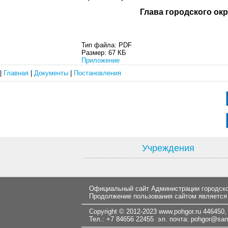
Глава город
Тип файла:
PDF
Размер:
67 КБ
Приложение
|
Главная
|
Документы
|
Постановления
Учреждения
Официальный сайт Администрации городског
Продолжение пользования сайтом является
Copyright © 2012-2023
www.pohgor.ru
446450, 
Тел.: +7 84656 22455 эл. почта:
pohgor@samt