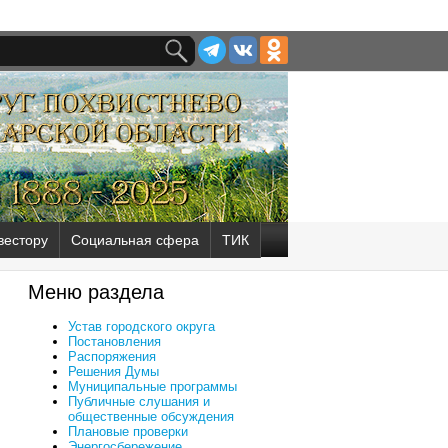
вестору
Социальная сфера
ТИК
Меню раздела
Устав городского округа
Постановления
Распоряжения
Решения Думы
Муниципальные программы
Публичные слушания и
общественные обсуждения
Плановые проверки
Энергосбережение