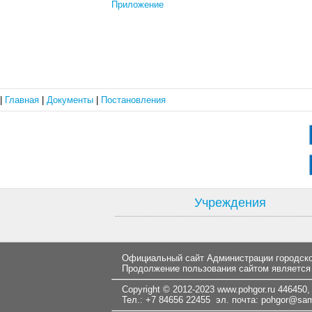
Приложение
|
Главная
|
Документы
|
Постановления
Учреждения
Официальный сайт Администрации городског
Продолжение пользования сайтом является
Copyright © 2012-2023
www.pohgor.ru
446450, 
Тел.: +7 84656 22455 эл. почта:
pohgor@samt