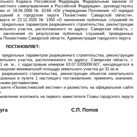
тельного Кодекса Российской Федерации, Федеральным законом от
местного самоуправления в Российской Федерации», руководствуясь
ево от 18.04.2006 № 10-68 «Об утверждении Положения «О порядке
ушаний в городском округе Похвистнево Самарской области»,
округа от 23.12.2020 № 1350 «О назначении публичных слушаний по
 предельных параметров разрешенного строительства, реконструкции
ельного участка, расположенного по адресу: Самарская область, г.
ом заключения по результатам публичных слушаний, проведенных
уга Похвистнево Самарской области, Администрация городского округа
ПОСТАНОВЛЯЕТ:
т предельных параметров разрешенного строительства, реконструкции
ельного участка, расположенного по адресу: Самарская область, г.
1 кв. м., с кадастровым номером 63:07:0205009:607, находящегося в
кращения минимальной площади земельного участка до 31 кв.м.
разрешенного строительства, реконструкции объектов капитального
казанных в пункте 1 настоящего постановления, применять значения,
ьными регламентами.
газете «Похвистневский вестник» и разместить на официальном сайте
.
ановления возложить на первого заместителя Главы городского округа
ского округа С.П. Попов