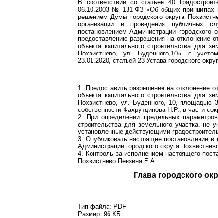
В соответствии со статьей 40 Градострои
06.10.2003 № 131-ФЗ «Об общих принципах 
решением Думы городского округа Похвистн
организации и проведения публичных сл
постановлением Администрации городского 
предоставлению разрешения на отклонение от
объекта капитального строительства для зем
Похвистнево, ул. Буденного,10», с учет
23.01.2020, статьей 23 Устава городского окр
1. Предоставить разрешение на отклонение о
объекта капитального строительства для зем
Похвистнево, ул. Буденного, 10, площадью 3
собственности Фахрутдинова Н.Р., в части со
2. При определении предельных параметров 
строительства для земельного участка, не у
установленные действующими градостроител
3. Опубликовать настоящее постановление в 
Администрации городского округа Похвистнево
4. Контроль за исполнением настоящего пост
Похвистнево Пензина Е.А.
Глава город
Тип файла:
PDF
Размер:
96 КБ