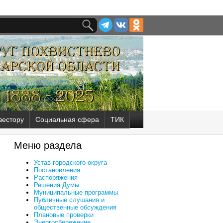
вестору
Социальная сфера
ТИК
Меню раздела
Устав городского округа
Постановления
Распоряжения
Решения Думы
Муниципальные программы
Публичные слушания и
общественные обсуждения
Плановые проверки
Энергосбережение