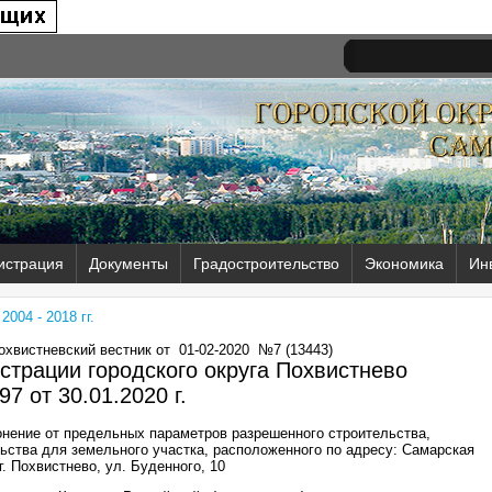
истрация
Документы
Градостроительство
Экономика
Ин
004 - 2018 гг.
Похвистневский вестник от
01-02-2020
№7 (13443)
трации городского округа Похвистнево
97 от
30.01.2020 г.
нение от предельных параметров разрешенного строительства,
льства для земельного участка, расположенного по адресу: Самарская
г. Похвистнево, ул. Буденного, 10