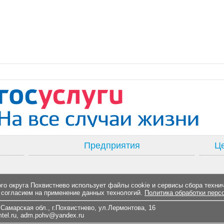
Предприятия
Це
о округа Похвистнево использует файлы cookie и сервисы сбора техни
 согласием на применение данных технологий.
Политика обработки перс
Самарская обл., г.Похвистнево, ул.Лермонтова, 16
el.ru
,
adm.pohv@yandex.ru