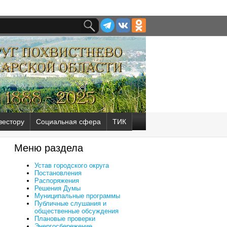
вестору
Социальная сфера
ТИК
Меню раздела
Устав городского округа
Постановления
Распоряжения
Решения Думы
Муниципальные программы
Публичные слушания и
общественные обсуждения
Плановые проверки
Энергосбережение