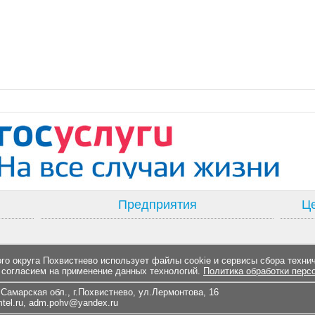
Предприятия
Це
о округа Похвистнево использует файлы cookie и сервисы сбора техни
 согласием на применение данных технологий.
Политика обработки перс
Самарская обл., г.Похвистнево, ул.Лермонтова, 16
el.ru
,
adm.pohv@yandex.ru