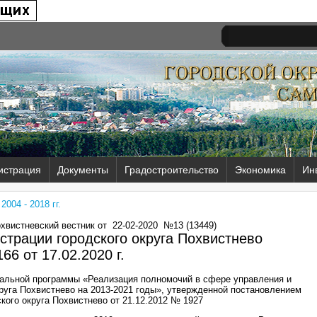
истрация
Документы
Градостроительство
Экономика
Ин
004 - 2018 гг.
охвистневский вестник от
22-02-2020
№13 (13449)
трации городского округа Похвистнево
66 от
17.02.2020 г.
пальной программы «Реализация полномочий в сфере управления и
руга Похвистнево на 2013-2021 годы», утвержденной постановлением
кого округа Похвистнево от 21.12.2012 № 1927