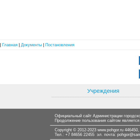
|
Главная
|
Документы
|
Постановления
Учреждения
Официальный сайт Администрации городског
Продолжение пользования сайтом является
Copyright © 2012-2023
www.pohgor.ru
446450, 
Тел.: +7 84656 22455 эл. почта:
pohgor@samt