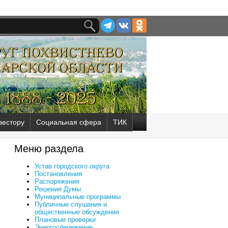
вестору
Социальная сфера
ТИК
Меню раздела
Устав городского округа
Постановления
Распоряжения
Решения Думы
Муниципальные программы
Публичные слушания и
общественные обсуждения
Плановые проверки
Энергосбережение