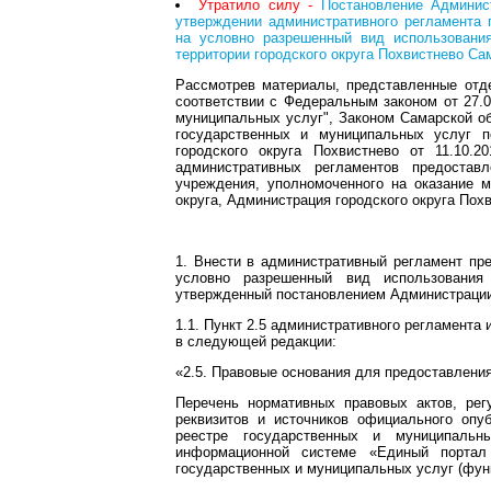
Утратило силу -
Постановление Админист
утверждении административного регламента
на условно разрешенный вид использования
территории городского округа Похвистнево Са
Рассмотрев материалы, представленные отд
соответствии с Федеральным законом от 27.0
муниципальных услуг", Законом Самарской об
государственных и муниципальных услуг п
городского округа Похвистнево от 11.10.
административных регламентов предостав
учреждения, уполномоченного на оказание м
округа, Администрация городского округа Пох
1. Внести в административный регламент пр
условно разрешенный вид использования 
утвержденный постановлением Администрации 
1.1. Пункт 2.5 административного регламента 
в следующей редакции:
«2.5. Правовые основания для предоставлени
Перечень нормативных правовых актов, рег
реквизитов и источников официального опу
реестре государственных и муниципальн
информационной системе «Единый портал 
государственных и муниципальных услуг (функ