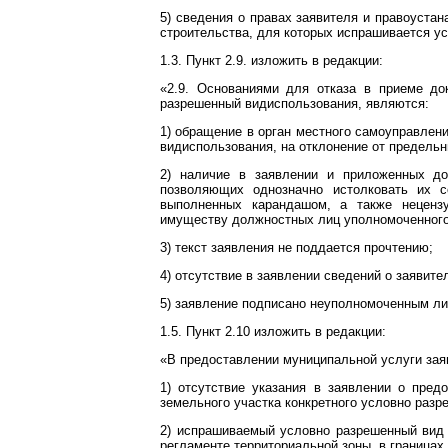
5) сведения о правах заявителя и правоуста
строительства, для которых испрашивается у
1.3. Пункт 2.9. изложить в редакции:
«2.9. Основаниями для отказа в приеме до
разрешенный видиспользования, являются:
1) обращение в орган местного самоуправлен
видиспользования, на отклонение от предель
2) наличие в заявлении и приложенных до
позволяющих однозначно истолковать их со
выполненных карандашом, а также неценз
имуществу должностных лиц уполномоченного 
3) текст заявления не поддается прочтению;
4) отсутствие в заявлении сведений о заявите
5) заявление подписано неуполномоченным ли
1.5. Пункт 2.10 изложить в редакции:
«В предоставлении муниципальной услуги зая
1) отсутствие указания в заявлении о пре
земельного участка конкретного условно разр
2) испрашиваемый условно разрешенный вид 
регламенте территориальной зоны, в границах