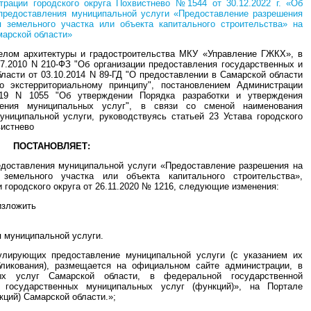
рации городского округа Похвистнево №1544 от 30.12.2022 г. «Об
 предоставления муниципальной услуги «Предоставление разрешения
 земельного участка или объекта капитального строительства» на
марской области»
елом архитектуры и градостроительства МКУ «Управление ГЖКХ», в
7.2010 N 210-ФЗ "Об организации предоставления государственных и
ласти от 03.10.2014 N 89-ГД "О предоставлении в Самарской области
о экстерриториальному принципу", постановлением Администрации
2019 N 1055 "Об утверждении Порядка разработки и утверждения
ления муниципальных услуг", в связи со сменой наименования
униципальной услуги, руководствуясь статьей 23 Устава городского
вистнево
ПОСТАНОВЛЯЕТ:
едоставления муниципальной услуги «Предоставление разрешения на
земельного участка или объекта капитального строительства»,
городского округа от 26.11.2020 № 1216, следующие изменения:
изложить
я муниципальной услуги.
улирующих предоставление муниципальной услуги (с указанием их
бликования), размещается на официальном сайте администрации, в
ых услуг Самарской области, в федеральной государственной
государственных муниципальных услуг (функций)», на Портале
ций) Самарской области.»;