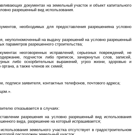
навливающих документах на земельный участок и объект капитального
словно разрешенный вид использования.
кументов, необходимых для предоставления разрешенияна условно
ия, неуполномоченный на выдачу разрешений на условно разрешенный
ных параметров разрешенного строительства;
кументах неоговоренных исправлений, серьезных повреждений, не
держание, подчисток либо приписок, зачеркнутых слов, записей,
урных либо оскорбительных выражений, угроз жизни, здоровью и
органа, а также членов их семей;
ле, подписи заявителя, контактных телефонов, почтового адреса;
цом.».
вителю отказывается в случаях:
доставлении разрешения на условно разрешенный вид использования
ешенного вида, разрешение на который испрашивается;
использования земельного участка отсутствует в градостроительном
 которой расположен земельный участок;