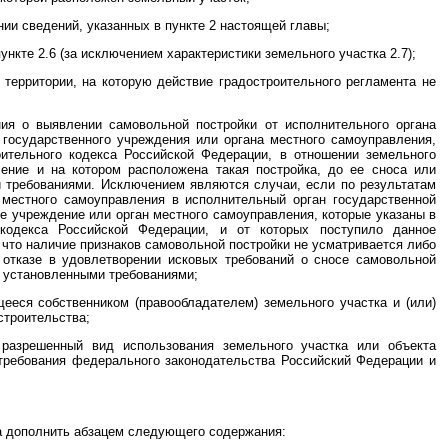
нии сведений, указанных в пункте 2 настоящей главы;
ункте 2.6 (за исключением характеристики земельного участка 2.7);
 территории, на которую действие градостроительного регламента не
ия о выявлении самовольной постройки от исполнительного органа
 государственного учреждения или органа местного самоуправления,
ительного кодекса Российской Федерации, в отношении земельного
ление и на котором расположена такая постройка, до ее сноса или
и требованиями. Исключением являются случаи, если по результатам
 местного самоуправления в исполнительный орган государственной
ое учреждение или орган местного самоуправления, которые указаны в
кодекса Российской Федерации, и от которых поступило данное
 что наличие признаков самовольной постройки не усматривается либо
 отказе в удовлетворении исковых требований о сносе самовольной
с установленными требованиями;
ееся собственником (правообладателем) земельного участка и (или)
строительства;
 разрешенный вид использования земельного участка или объекта
 требования федерального законодательства Российский Федерации и
та дополнить абзацем следующего содержания: