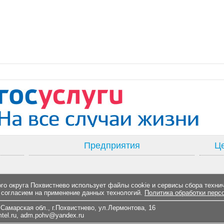
Предприятия
Це
о округа Похвистнево использует файлы cookie и сервисы сбора техни
 согласием на применение данных технологий.
Политика обработки перс
Самарская обл., г.Похвистнево, ул.Лермонтова, 16
el.ru
,
adm.pohv@yandex.ru