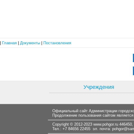
|
Главная
|
Документы
|
Постановления
Учреждения
Официальный сайт Администрации городског
Продолжение пользования сайтом является
Copyright © 2012-2023
www.pohgor.ru
446450, 
Тел.: +7 84656 22455 эл. почта:
pohgor@samt