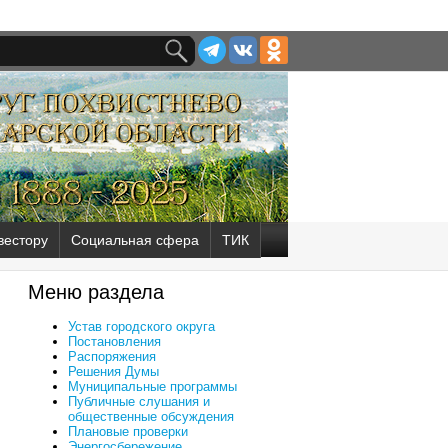
вестору
Социальная сфера
ТИК
Меню раздела
Устав городского округа
Постановления
Распоряжения
Решения Думы
Муниципальные программы
Публичные слушания и
общественные обсуждения
Плановые проверки
Энергосбережение