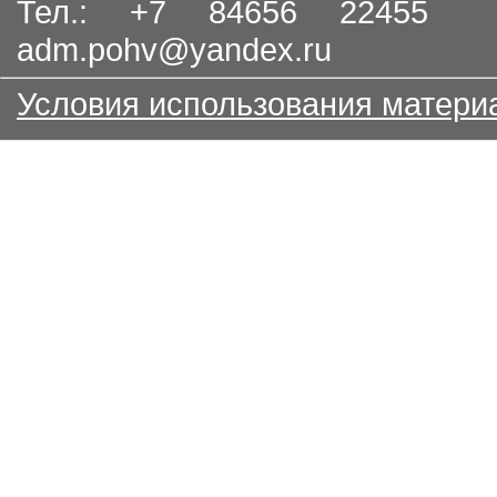
Тел.: +7 84656 22455
adm.pohv@yandex.ru
Условия использования матери