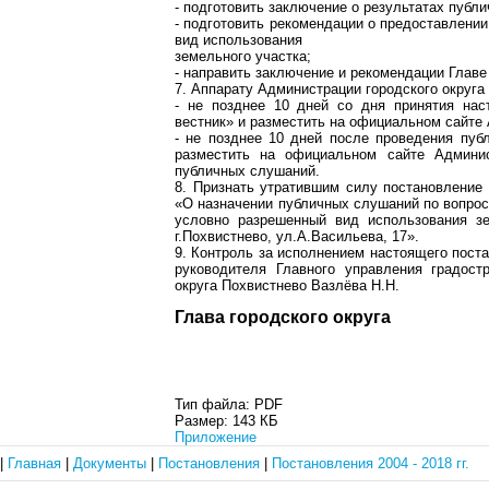
- подготовить заключение о результатах публ
- подготовить рекомендации о предоставлени
вид использования
земельного участка;
- направить заключение и рекомендации Главе
7. Аппарату Администрации городского округа 
- не позднее 10 дней со дня принятия нас
вестник» и разместить на официальном сайте 
- не позднее 10 дней после проведения пуб
разместить на официальном сайте Админис
публичных слушаний.
8. Признать утратившим силу постановление 
«О назначении публичных слушаний по вопрос
условно разрешенный вид использования зе
г.Похвистнево, ул.А.Васильева, 17».
9. Контроль за исполнением настоящего поста
руководителя Главного управления градост
округа Похвистнево Вазлёва Н.Н.
Глава городского окру
Тип файла:
PDF
Размер:
143 КБ
Приложение
|
Главная
|
Документы
|
Постановления
|
Постановления 2004 - 2018 гг.