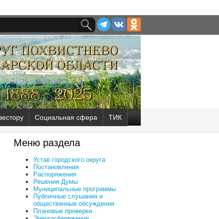
вестору
Социальная сфера
ТИК
Меню раздела
Устав городского округа
Постановления
Распоряжения
Решения Думы
Муниципальные программы
Публичные слушания и
общественные обсуждения
Плановые проверки
Энергосбережение