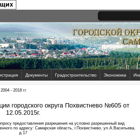
истрация
Документы
Градостроительство
Экономика
Ин
004 - 2018 гг.
ии городского округа Похвистнево №605 от
12.05.2015г.
опросу предоставления разрешения на условно разрешенный вид
нного по адресу: Самарская область, г.Похвистнево, ул.А.Васильева,
д.17