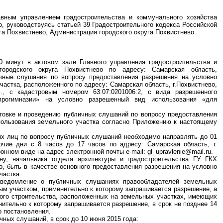
вным управлением градостроительства и коммунального хозяйства
о, руководствуясь статьей 39 Градостроительного кодекса Российской
уга Похвистнево, Администрация городского округа Похвистнево
0 минут в актовом зале Главного управления градостроительства и
городского округа Похвистнево по адресу: Самарская область,
личные слушания по вопросу предоставления разрешения на условно
астка, расположенного по адресу: Самарская область, г.Похвистнево,
., с кадастровым номером 63:07:0201006:2, с вида разрешенного
прогимназии» на условно разрешенный вид использования «для
отовке и проведению публичных слушаний по вопросу предоставления
пользования земельного участка согласно Приложению к настоящему
ых лиц по вопросу публичных слушаний необходимо направлять до 01
очие дни с 8 часов до 17 часов по адресу: Самарская область, г.
онном виде на адрес электронной почты e-mail: gl_upravlenie@mail.ru.
ну, начальника отдела архитектуры и градостроительства ГУ ГКХ
о, быть в качестве основного предоставления разрешения на условно
частка.
уведомление о публичных слушаниях правообладателей земельных
м участком, применительно к которому запрашивается разрешение, а
ного строительства, расположенных на земельных участках, имеющих
ительно к которому запрашивается разрешение, в срок не позднее 14
о постановления.
чных слушаний, в срок до 10 июня 2015 года: