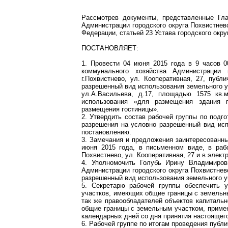
Рассмотрев документы, представленные Гла
Администрации городского округа Похвистнев
Федерации, статьей 23 Устава городского окр
ПОСТАНОВЛЯЕТ:
1. Провести 04 июня 2015 года в 9 часов 0
коммунального хозяйства Администрации 
г.Похвистнево, ул. Кооперативная, 27, пуб
разрешенный вид использования земельного уч
ул.А.Васильева, д.17, площадью 1575 кв.м
использования «для размещения здания 
размещения гостиницы».
2. Утвердить состав рабочей группы по подг
разрешения на условно разрешенный вид ис
постановлению.
3. Замечания и предложения заинтересованн
июня 2015 года, в письменном виде, в раб
Похвистнево, ул. Кооперативная, 27 и в электр
4. Уполномочить Голубь Ирину Владимиров
Администрации городского округа Похвистнев
разрешенный вид использования земельного у
5. Секретарю рабочей группы обеспечить 
участков, имеющих общие границы с земельны
так же правообладателей объектов капиталь
общие границы с земельным участком, примен
календарных дней со дня принятия настоящег
6. Рабочей группе по итогам проведения публи