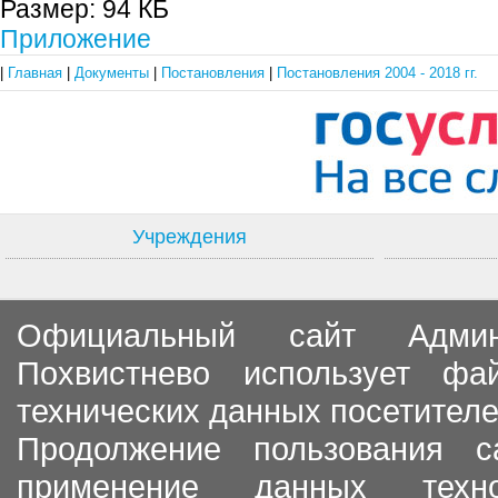
Размер:
94 КБ
Приложение
|
Главная
|
Документы
|
Постановления
|
Постановления 2004 - 2018 гг.
Учреждения
Официальный сайт Админи
Похвистнево использует ф
технических данных посетителе
Продолжение пользования с
применение данных тех