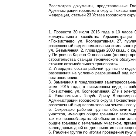
Рассмотрев документы, представленные Гла
Администрации городского округа Похвистнев
Федерации, статьей 23 Устава городского окр
1. Провести 30 июля 2015 года в 10 часов 
коммунального хозяйства Администрации 
г.Похвистнево, ул. Кооперативная, 27, пуб
разрешенный вид использования земельного уч
ул. Безымянная, 2, площадью 2000 кв.м., с к
у Петросяна Карена Оганесовича (договор ар
строительства станции технического обслуж
стоянок автомобильного транспорта».
2. Утвердить состав рабочей группы по подг
разрешения на условно разрешенный вид ис
постановлению.
3. Замечания и предложения заинтересованн
июля 2015 года, в письменном виде, в раб
Похвистнево, ул. Кооперативная, 27 и в элект
4. Уполномочить Голубь Ирину Владимиров
Администрации городского округа Похвистнев
разрешенный вид использования земельного у
5. Секретарю рабочей группы обеспечить 
участков, имеющих общие границы с земельны
так же правообладателей объектов капиталь
общие границы с земельным участком, примен
календарных дней со дня принятия настоящег
6. Рабочей группе по итогам проведения публи