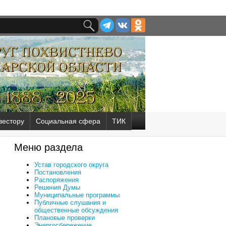
вестору
Социальная сфера
ТИК
Меню раздела
Устав городского округа
Постановления
Распоряжения
Решения Думы
Муниципальные программы
Публичные слушания и
общественные обсуждения
Плановые проверки
Энергосбережение