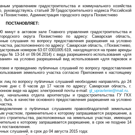
вным управлением градостроительства и коммунального хозяйства
о, руководствуясь статьей 39 Градостроительного кодекса Российской
уга Похвистнево, Администрация городского округа Похвистнево
ПОСТАНОВЛЯЕТ:
00 минут в актовом зале Главного управления градостроительства и
городского округа Похвистнево по адресу: Самарская область,
личные слушания по вопросу предоставления разрешения на условно
астка, расположенного по адресу: Самарская область, г.Похвистнево,
адастровым номером 63:07:0301005:619, находящегося на праве аренды
енды № 13-14 от 09.04.2014) с вида разрешенного использования «для
ивания» на условно разрешенный вид использования «для парковок и
отовке и проведению публичных слушаний по вопросу предоставления
пользования земельного участка согласно Приложения к настоящему
ых лиц по вопросу публичных слушаний необходимо направлять до 24
очие дни с 8 часов до 17 часов по адресу: Самарская область, г.
ронном виде на адрес электронной почты e-mail:
gl_upravlenie@mail.ru
.
ну, начальника отдела архитектуры и градостроительства ГУ ГКХ
о, быть в качестве основного предоставления разрешения на условно
частка.
уведомление о публичных слушаниях правообладателей земельных
м участком, применительно к которому запрашивается разрешение, а
ного строительства, расположенных на земельных участках, имеющих
ительно к которому запрашивается разрешение, в срок не позднее 14
о постановления.
чных слушаний, в срок до 04 августа 2015 года: