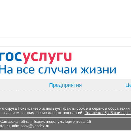
Предприятия
Це
о округа Похвистнево использует файлы cookie и сервисы сбора техни
 согласием на применение данных технологий.
Политика обработки перс
Самарская обл., г.Похвистнево, ул.Лермонтова, 16
el.ru
,
adm.pohv@yandex.ru