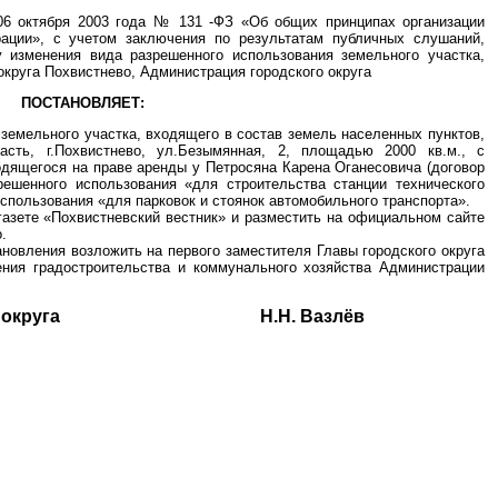
06 октября 2003 года № 131 -ФЗ «Об общих принципах организации
ации», с учетом заключения по результатам публичных слушаний,
 изменения вида разрешенного использования земельного участка,
 округа Похвистнево, Администрация городского округа
ПОСТАНОВЛЯЕТ:
 земельного участка, входящего в состав земель населенных пунктов,
асть, г.Похвистнево, ул.Безымянная, 2, площадью 2000 кв.м., с
одящегося на праве аренды у Петросяна Карена Оганесовича (договор
решенного использования «для строительства станции технического
спользования «для парковок и стоянок автомобильного транспорта».
газете «Похвистневский вестник» и разместить на официальном сайте
.
ановления возложить на первого заместителя Главы городского округа
ения градостроительства и коммунального хозяйства Администрации
одского округа Н.Н. Вазлёв