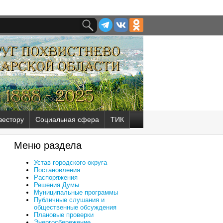
вестору
Социальная сфера
ТИК
Меню раздела
Устав городского округа
Постановления
Распоряжения
Решения Думы
Муниципальные программы
Публичные слушания и
общественные обсуждения
Плановые проверки
Энергосбережение