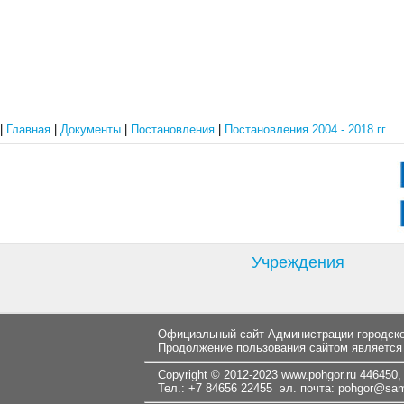
|
Главная
|
Документы
|
Постановления
|
Постановления 2004 - 2018 гг.
Учреждения
Официальный сайт Администрации городског
Продолжение пользования сайтом является
Copyright © 2012-2023
www.pohgor.ru
446450, 
Тел.: +7 84656 22455 эл. почта:
pohgor@samt