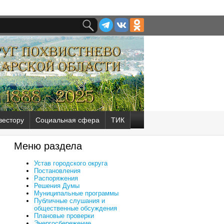
вестору
Социальная сфера
ТИК
Меню раздела
Устав городского округа
Постановления
Распоряжения
Решения Думы
Муниципальные программы
Публичные слушания и
общественные обсуждения
Плановые проверки
Энергосбережение