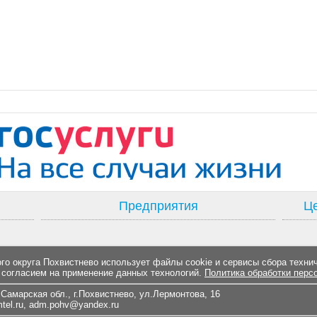
Предприятия
Це
о округа Похвистнево использует файлы cookie и сервисы сбора техни
 согласием на применение данных технологий.
Политика обработки перс
Самарская обл., г.Похвистнево, ул.Лермонтова, 16
el.ru
,
adm.pohv@yandex.ru