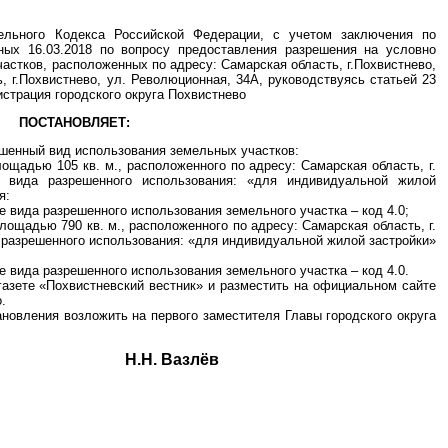
тельного Кодекса Российской Федерации, с учетом заключения по
ных 16.03.2018 по вопросу предоставления разрешения на условно
астков, расположенных по адресу: Самарская область, г.Похвистнево,
, г.Похвистнево, ул. Революционная, 34А, руководствуясь статьей 23
истрация городского округа Похвистнево
ПОСТАНОВЛЯЕТ:
ешенный вид использования земельных участков:
лощадью 105 кв. м., расположенного по адресу: Самарская область, г.
с вида разрешенного использования: «для индивидуальной жилой
я:
 вида разрешенного использования земельного участка – код 4.0;
лощадью 790 кв. м., расположенного по адресу: Самарская область, г.
а разрешенного использования: «для индивидуальной жилой застройки»
 вида разрешенного использования земельного участка – код 4.0.
газете «Похвистневский вестник» и разместить на официальном сайте
.
ановления возложить на первого заместителя Главы городского округа
круга Н.Н. Вазлёв