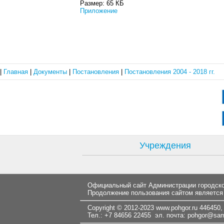
Размер:
65 КБ
Приложение
|
Главная
|
Документы
|
Постановления
|
Постановления 2004 - 2018 гг.
Учреждения
Официальный сайт Администрации городског
Продолжение пользования сайтом является
Copyright © 2012-2023
www.pohgor.ru
446450, 
Тел.: +7 84656 22455 эл. почта:
pohgor@samt