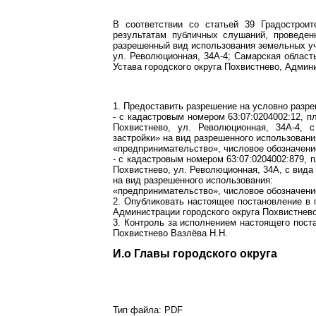
В соответствии со статьей 39 Градострои
результатам публичных слушаний, проведен
разрешенный вид использования земельных уч
ул. Революционная, 34А-4; Самарская область
Устава городского округа Похвистнево, Админ
1. Предоставить разрешение на условно разр
- с кадастровым номером 63:07:0204002:12, п
Похвистнево, ул. Революционная, 34А-4, 
застройки» на вид разрешенного использовани
«предпринимательство», числовое обозначение
- с кадастровым номером 63:07:0204002:879, п
Похвистнево, ул. Революционная, 34А, с вид
на вид разрешенного использования:
«предпринимательство», числовое обозначение
2. Опубликовать настоящее постановление в 
Администрации городского округа Похвистнево
3. Контроль за исполнением настоящего пост
Похвистнево Вазлёва Н.Н.
И.о Главы городского о
Тип файла:
PDF