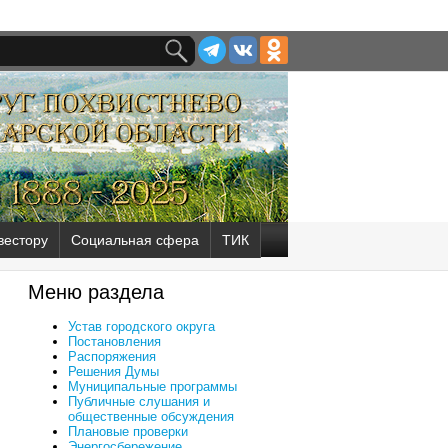
вестору
Социальная сфера
ТИК
Меню раздела
Устав городского округа
Постановления
Распоряжения
Решения Думы
Муниципальные программы
Публичные слушания и
общественные обсуждения
Плановые проверки
Энергосбережение