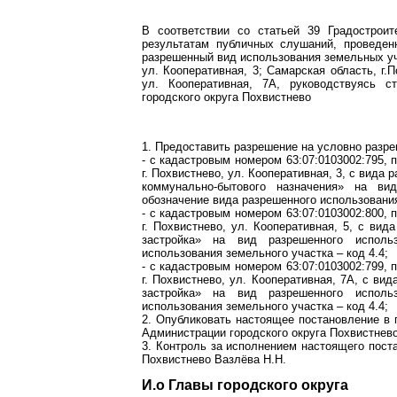
В соответствии со статьей 39 Градострои
результатам публичных слушаний, проведен
разрешенный вид использования земельных уч
ул. Кооперативная, 3; Самарская область, г.П
ул. Кооперативная, 7А, руководствуясь с
городского округа Похвистнево
1. Предоставить разрешение на условно разр
- с кадастровым номером 63:07:0103002:795, 
г. Похвистнево, ул. Кооперативная, 3, с вида
коммунально-бытового назначения» на ви
обозначение вида разрешенного использования
- с кадастровым номером 63:07:0103002:800, 
г. Похвистнево, ул. Кооперативная, 5, с ви
застройка» на вид разрешенного использ
использования земельного участка – код 4.4;
- с кадастровым номером 63:07:0103002:799, 
г. Похвистнево, ул. Кооперативная, 7А, с в
застройка» на вид разрешенного использ
использования земельного участка – код 4.4;
2. Опубликовать настоящее постановление в 
Администрации городского округа Похвистнево
3. Контроль за исполнением настоящего пост
Похвистнево Вазлёва Н.Н.
И.о Главы городского о