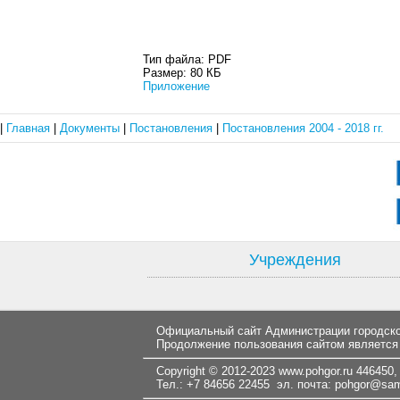
Тип файла:
PDF
Размер:
80 КБ
Приложение
|
Главная
|
Документы
|
Постановления
|
Постановления 2004 - 2018 гг.
Учреждения
Официальный сайт Администрации городског
Продолжение пользования сайтом является
Copyright © 2012-2023
www.pohgor.ru
446450, 
Тел.: +7 84656 22455 эл. почта:
pohgor@samt