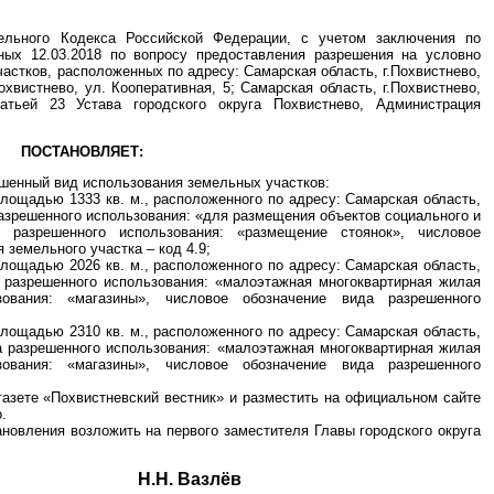
тельного Кодекса Российской Федерации, с учетом заключения по
ных 12.03.2018 по вопросу предоставления разрешения на условно
астков, расположенных по адресу: Самарская область, г.Похвистнево,
охвистнево, ул. Кооперативная, 5; Самарская область, г.Похвистнево,
татьей 23 Устава городского округа Похвистнево, Администрация
ПОСТАНОВЛЯЕТ:
ешенный вид использования земельных участков:
площадью 1333 кв. м., расположенного по адресу: Самарская область,
 разрешенного использования: «для размещения объектов социального и
д разрешенного использования: «размещение стоянок», числовое
 земельного участка – код 4.9;
площадью 2026 кв. м., расположенного по адресу: Самарская область,
да разрешенного использования: «малоэтажная многоквартирная жилая
ования: «магазины», числовое обозначение вида разрешенного
площадью 2310 кв. м., расположенного по адресу: Самарская область,
ида разрешенного использования: «малоэтажная многоквартирная жилая
ования: «магазины», числовое обозначение вида разрешенного
газете «Похвистневский вестник» и разместить на официальном сайте
.
ановления возложить на первого заместителя Главы городского округа
круга Н.Н. Вазлёв