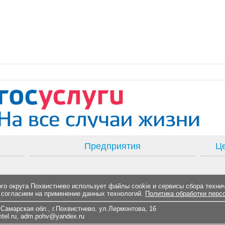
Предприятия
Це
о округа Похвистнево использует файлы cookie и сервисы сбора техни
 согласием на применение данных технологий.
Политика обработки перс
Самарская обл., г.Похвистнево, ул.Лермонтова, 16
el.ru
,
adm.pohv@yandex.ru