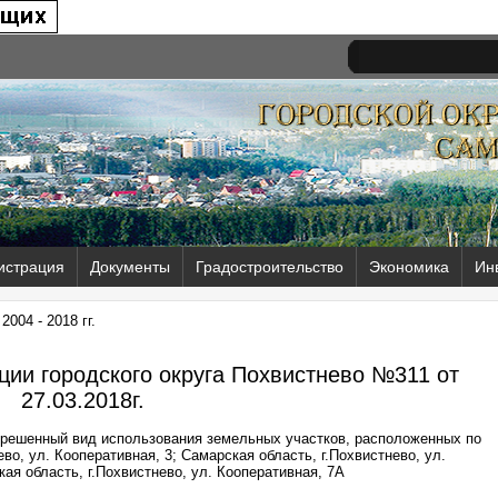
истрация
Документы
Градостроительство
Экономика
Ин
004 - 2018 гг.
ии городского округа Похвистнево №311 от
27.03.2018г.
зрешенный вид использования земельных участков, расположенных по
ево, ул. Кооперативная, 3; Самарская область, г.Похвистнево, ул.
ая область, г.Похвистнево, ул. Кооперативная, 7А