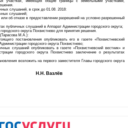
ных участках, имеющих общие границы с земельными участками,
ешения.
чных слушаний, в срок до 01.08. 2018:
ичных слушаний;
и или об отказе в предоставлении разрешений на условно разрешенный
атах публичных слушаний в Аппарат Администрации городского округа;
 городского округа Похвистнево для принятия решения.
(Тарасова М.А.):
тоящего постановления опубликовать его в газете «Похвистневский
Администрации городского округа Похвистнево;
ичных слушаний опубликовать в газете «Похвистневский вестник» и
трации городского округа Похвистнево заключение о результатах
ановления возложить на первого заместителя Главы городского округа
круга Н.Н. Вазлёв