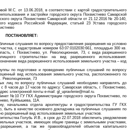
ой М.С. от 13.06.2018, в соответствии с картой градостроительного
епользования и застройки городского округа Похвистнево Самарской
кого округа Похвистнево Самарской области от 21.12.2016 № 20-140,
ного кодекса Российской Федерации, статьей 23 Устава городского
вистнево
ПОСТАНОВЛЯЕТ:
публичные слушания по вопросу предоставления разрешения на условно
частка, с кадастровым номером 63:07:0102030:661, площадью 300 кв.
ласть, г. Похвистнево, ул. Революционная, 73, с вида разрешенного
илищного строительства» на вид разрешенного использования:
означение вида разрешенного использования земельного участка – код
группы по подготовке и проведению публичных слушаний по вопросу
ешенный вид использования земельного участка, расположенного по
л. Революционная, 73
ных лиц по вопросу публичных слушаний необходимо направлять до
 с 8 часов до 17 часов по адресу: Самарская область, г. Похвистнево,
рес электронной почты e-mail: gl_upravlenie@mail.ru.
бинет №10 ГУ ГКХ Администрации городского округа Похвистнево, по
тнево, Куйбышева, 11А.
ну, начальника отдела архитектуры и градостроительства ГУ ГКХ
о, быть в качестве основного докладчика на публичных слушаниях по
но разрешенный вид использования земельных участков.
оительства Голубь И.В., в срок до 22.07.2018 обеспечить уведомление
мельных участков, имеющих общие границы с земельными участками,
разрешения, а так же правообладателей объектов капитального