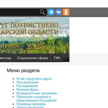
вестору
Социальная сфера
ТИК
Меню раздела
Устав городского округа
Постановления
Распоряжения
Решения Думы
Муниципальные программы
Публичные слушания и
общественные обсуждения
Плановые проверки
Энергосбережение