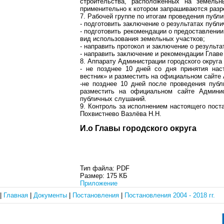
строительства, расположенных на земель
применительно к котором запрашиваются разр
7. Рабочей группе по итогам проведения публи
- подготовить заключение о результатах публ
- подготовить рекомендации о предоставлени
вид использования земельных участков;
- направить протокол и заключение о результ
- направить заключение и рекомендации Главе
8. Аппарату Администрации городского округа 
- не позднее 10 дней со дня принятия нас
вестник» и разместить на официальном сайте 
-не позднее 10 дней после проведения публ
разместить на официальном сайте Админис
публичных слушаний.
9. Контроль за исполнением настоящего пост
Похвистнево Вазлёва Н.Н.
И.о Главы городского о
Тип файла:
PDF
Размер:
175 КБ
Приложение
|
Главная
|
Документы
|
Постановления
|
Постановления 2004 - 2018 гг.