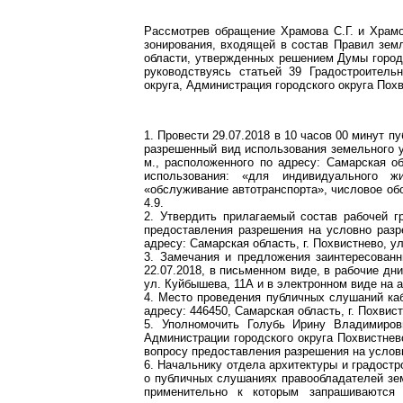
Рассмотрев обращение Храмова С.Г. и Храмов
зонирования, входящей в состав Правил земл
области, утвержденных решением Думы городс
руководствуясь статьей 39 Градостроитель
округа, Администрация городского округа Пох
1. Провести 29.07.2018 в 10 часов 00 минут 
разрешенный вид использования земельного у
м., расположенного по адресу: Самарская об
использования: «для индивидуального ж
«обслуживание автотранспорта», числовое об
4.9.
2. Утвердить прилагаемый состав рабочей 
предоставления разрешения на условно разр
адресу: Самарская область, г. Похвистнево, у
3. Замечания и предложения заинтересован
22.07.2018, в письменном виде, в рабочие дни
ул. Куйбышева, 11А и в электронном виде на ад
4. Место проведения публичных слушаний ка
адресу: 446450, Самарская область, г. Похвис
5. Уполномочить Голубь Ирину Владимиров
Администрации городского округа Похвистнев
вопросу предоставления разрешения на услов
6. Начальнику отдела архитектуры и градостр
о публичных слушаниях правообладателей зе
применительно к которым запрашиваются 