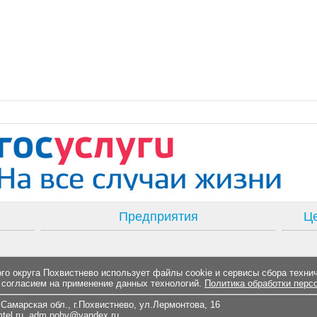
Предприятия
Це
о округа Похвистнево использует файлы cookie и сервисы сбора техни
 согласием на применение данных технологий.
Политика обработки перс
Самарская обл., г.Похвистнево, ул.Лермонтова, 16
el.ru
,
adm.pohv@yandex.ru