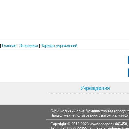
|
Главная
|
Экономика
|
Тарифы учреждений
Учреждения
Официальный сайт Администрации городског
Продолжение пользования сайтом является
Copyright © 2012-2023
www.pohgor.ru
446450, 
Тел.: +7 84656 22455 эл. почта:
pohgor@samt