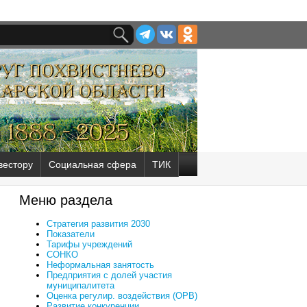
вестору
Социальная сфера
ТИК
Меню раздела
Стратегия развития 2030
Показатели
Тарифы учреждений
СОНКО
Неформальная занятость
Предприятия с долей участия
муниципалитета
Оценка регулир. воздействия (ОРВ)
Развитие конкуренции