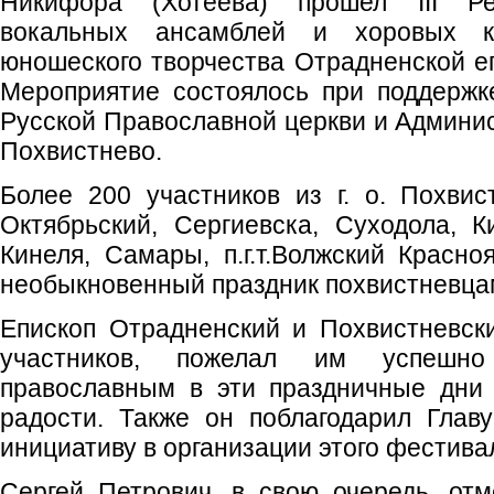
Никифора (Хотеева) прошел III Ре
вокальных ансамблей и хоровых ко
юношеского творчества Отрадненской е
Мероприятие состоялось при поддержк
Русской Православной церкви и Админис
Похвистнево.
Более 200 участников из г. о. Похвис
Октябрьский, Сергиевска, Суходола, Ки
Кинеля, Самары, п.г.т.Волжский Красно
необыкновенный праздник похвистневца
Епископ Отрадненский и Похвистневск
участников, пожелал им успешн
православным в эти праздничные дни
радости. Также он поблагодарил Глав
инициативу в организации этого фестива
Сергей Петрович, в свою очередь, от