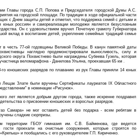
ии Главы города С.П. Попова и Председателя городской Думы А.С.
риятия на городской площади. По традиции в ходе официальной части
щих с Днем защиты детей и отметил, что поддержка семей с детьми и
ия юных россиян и самореализации молодежи является безусловным
ударства. Он с удовольствием вручил Почетную грамоту Губернатора
шой вклад в воспитание детей, укрепление семейных традиций семье
т в честь 77-ой годовщины Великой Победы. В канун памятной даты
охвистневцы наглядно продемонстрировали выносливость, силу и
дского округа Похвистнево были награждены Субеева Гузель, которая
участница веломарафона - Данилова Ульяна, проехавшая 65 км .
3-го юношеских разрядов по плаванию из рук Главы приняли 14 юных
 Лещак Злате были вручены Сертификаты лауреатов IX Областного
редставлении" в номинации «Рисунок».
ого лет является добрым другом города, также искренне поздравил
идетельства о присвоении юношеских и взрослых разрядов.
аз Самара» не мог оставить детей без подарка - всем ребятам в
ручены сладкие сюрпризы.
м территории ГБОУ гимназия им. С.В. Байменова, где ведется
м гости проехали на очистные сооружения, которые строятся по
 «Крепыш» и пообщались с его руководителем Г.П. Кириченко.