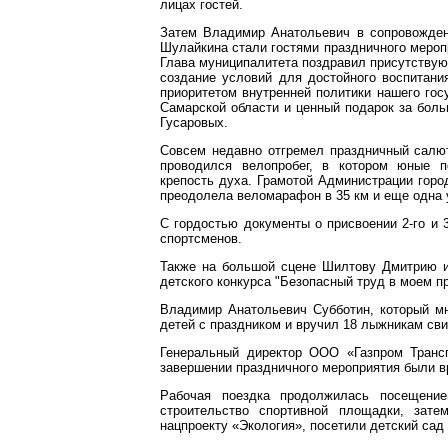
лицах гостей.
Затем Владимир Анатольевич в сопровожден
Шулайкина стали гостями праздничного мероп
Глава муниципалитета поздравил присутствую
создание условий для достойного воспитан
приоритетом внутренней политики нашего гос
Самарской области и ценный подарок за боль
Гусаровых.
Совсем недавно отгремел праздничный салю
проводился велопробег, в котором юные п
крепость духа. Грамотой Администрации горо
преодолела веломарафон в 35 км и еще одна 
С гордостью документы о присвоении 2-го и 
спортсменов.
Также на большой сцене Шилтову Дмитрию и
детского конкурса "Безопасный труд в моем п
Владимир Анатольевич Субботин, который мн
детей с праздником и вручил 18 лыжникам св
Генеральный директор ООО «Газпром Трансг
завершении праздничного мероприятия были в
Рабочая поездка продолжилась посещение
строительство спортивной площадки, зате
нацпроекту «Экология», посетили детский сад