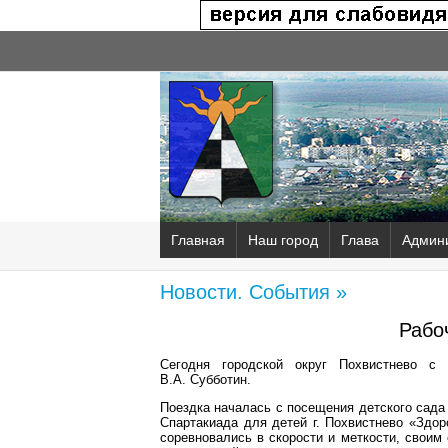
Главная
Наш город
Глава
Админ
Новости. События »
Рабо
Сегодня городской округ Похвистнево с
В.А. Субботин.
Поездка началась с посещения детского сада
Спартакиада для детей г. Похвистнево «Здор
соревновались в скорости и меткости, своим