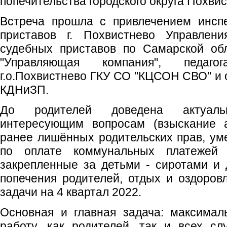
попечительства городского округа Похвис
Встреча прошла с привлечением инсп
приставов г. Похвистнево Управлен
судебных приставов по Самарской об
"Управляющая компания", педаг
г.о.Похвистнево ГКУ СО "КЦСОН СВО" и 
КДНиЗП.
До родителей доведена актуал
интересующим вопросам (взыскание а
ранее лишённых родительских прав, у
по оплате коммунальных платежей
закрепленные за детьми - сиротами и 
попечения родителей, отдых и оздоровл
задачи на 4 квартал 2022.
Основная и главная задача: максимал
работу, как родителей, так и всех с