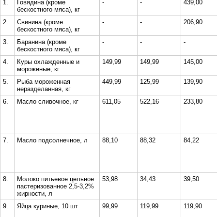
1.
Говядина (кроме
-
-
439,00
бескостного мяса), кг
2.
Свинина (кроме
-
-
206,90
бескостного мяса), кг
3.
Баранина (кроме
-
-
-
бескостного мяса), кг
4.
Куры охлажденные и
149,99
149,99
145,00
мороженые, кг
5.
Рыба мороженная
449,99
125,99
139,90
неразделанная, кг
6.
Масло сливочное, кг
611,05
522,16
233,80
7.
Масло подсолнечное, л
88,10
88,32
84,22
8.
Молоко питьевое цельное
53,98
34,43
39,50
пастеризованное 2,5-3,2%
жирности, л
9.
Яйца куриные, 10 шт
99,99
119,99
119,90