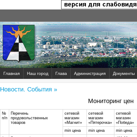
Главная
Наш город
Глава
Администрация
Документы
Новости. События »
Мониторинг цен
№
Перечень
сетевой
сетевой
сетевой
п/п
продовольственных
магазин
магазин
магазин
товаров
«Магнит»
«Пятерочка»
«Победа»
min цена
min цена
min цена