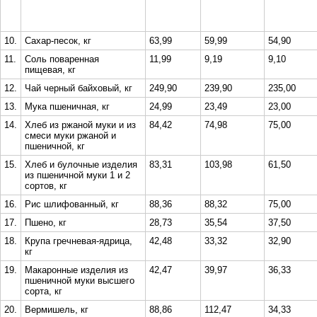
10.
Сахар-песок, кг
63,99
59,99
54,90
11.
Соль поваренная
11,99
9,19
9,10
пищевая, кг
12.
Чай черный байховый, кг
249,90
239,90
235,00
13.
Мука пшеничная, кг
24,99
23,49
23,00
14.
Хлеб из ржаной муки и из
84,42
74,98
75,00
смеси муки ржаной и
пшеничной, кг
15.
Хлеб и булочные изделия
83,31
103,98
61,50
из пшеничной муки 1 и 2
сортов, кг
16.
Рис шлифованный, кг
88,36
88,32
75,00
17.
Пшено, кг
28,73
35,54
37,50
18.
Крупа гречневая-ядрица,
42,48
33,32
32,90
кг
19.
Макаронные изделия из
42,47
39,97
36,33
пшеничной муки высшего
сорта, кг
20.
Вермишель, кг
88,86
112,47
34,33