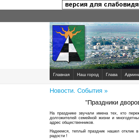
Главная
Наш город
Глава
Админ
Новости. События »
"Праздники дворов
На празднике звучали имена тех, кто пер
долгожителей семейной жизни и многодетны
адрес общественников.
Надеемся, теплый праздник нашел отклик в
радости !