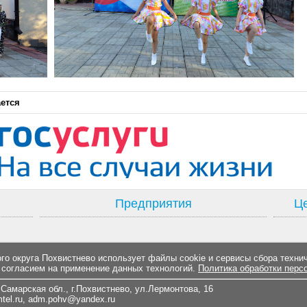
ается
Предприятия
Це
о округа Похвистнево использует файлы cookie и сервисы сбора техни
 согласием на применение данных технологий.
Политика обработки перс
Самарская обл., г.Похвистнево, ул.Лермонтова, 16
el.ru
,
adm.pohv@yandex.ru