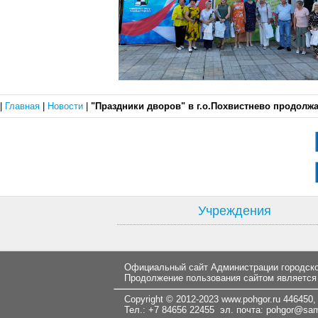
|
Главная
|
Новости
|
"Праздники дворов" в г.о.Похвистнево продолж
Учреждения
Официальный сайт Администрации городског
Продолжение пользования сайтом является
Copyright © 2012-2023
www.pohgor.ru
446450, 
Тел.: +7 84656 22455 эл. почта:
pohgor@samt