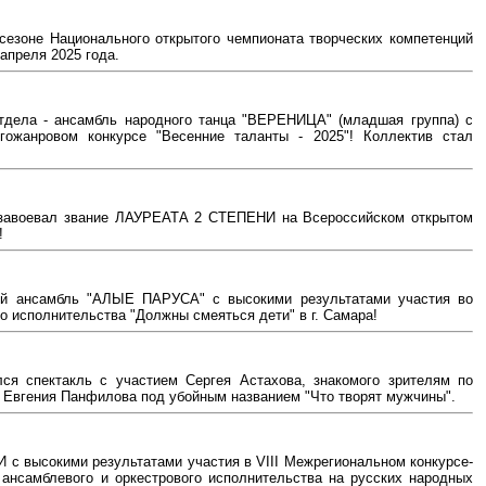
сезоне Национального открытого чемпионата творческих компетенций
апреля 2025 года.
тдела - ансамбль народного танца "ВЕРЕНИЦА" (младшая группа) с
ожанровом конкурсе "Весенние таланты - 2025"! Коллектив стал
завоевал звание ЛАУРЕАТА 2 СТЕПЕНИ на Всероссийском открытом
!
ый ансамбль "АЛЫЕ ПАРУСА" с высокими результатами участия во
 исполнительства "Должны смеяться дети" в г. Самара!
ся спектакль с участием Сергея Астахова, знакомого зрителям по
 Евгения Панфилова под убойным названием "Что творят мужчины".
с высокими результатами участия в VIII Межрегиональном конкурсе-
 ансамблевого и оркестрового исполнительства на русских народных