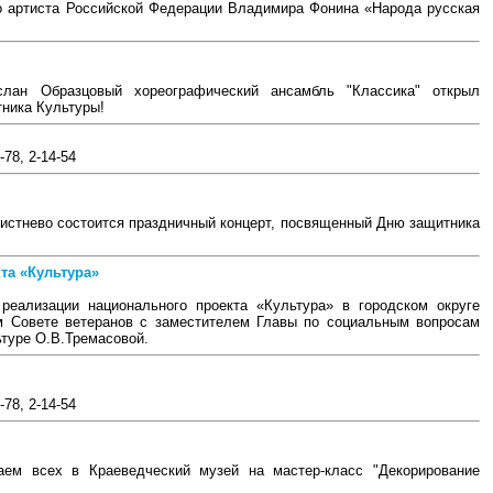
о артиста Российской Федерации Владимира Фонина «Народа русская
слан Образцовый хореографический ансамбль "Классика" открыл
ника Культуры!
78, 2-14-54
хвистнево состоится праздничный концерт, посвященный Дню защитника
та «Культура»
еализации национального проекта «Культура» в городском округе
ом Совете ветеранов с заместителем Главы по социальным вопросам
туре О.В.Тремасовой.
78, 2-14-54
аем всех в Краеведческий музей на мастер-класс "Декорирование