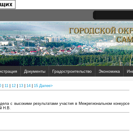
истрация
Документы
Градостроительство
Экономика
Ин
0
|
11
|
12
|
13
|
14
|
15
Далее>
дела с высокими результатами участия в Межрегиональном конкурсе
й Н.В.