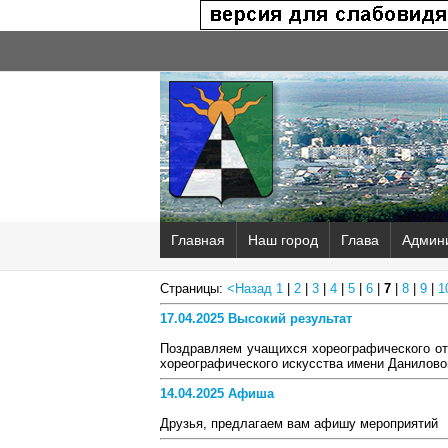
Главная
Наш город
Глава
Админ
Страницы:
<Назад
1
|
2
|
3
|
4
|
5
|
6
|
7
|
8
|
9
|
1
17.04.2025 Высокий результат
Поздравляем учащихся хореографического от
хореографического искусства имени Данилово
14.04.2025 Афиша
Друзья, предлагаем вам афишу мероприятий