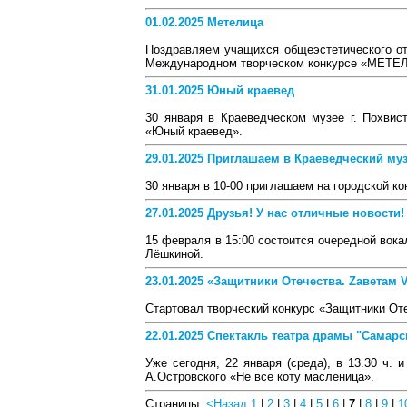
01.02.2025 Метелица
Поздравляем учащихся общеэстетического о
Международном творческом конкурсе «МЕТЕ
31.01.2025 Юный краевед
30 января в Краеведческом музее г. Похвис
«Юный краевед».
29.01.2025 Приглашаем в Краеведческий муз
30 января в 10-00 приглашаем на городской к
27.01.2025 Друзья! У нас отличные новости!
15 февраля в 15:00 состоится очередной вок
Лёшкиной.
23.01.2025 «Защитники Отечества. Zаветам
Стартовал творческий конкурс «Защитники От
22.01.2025 Спектакль театра драмы "Самар
Уже сегодня, 22 января (среда), в 13.30 ч. 
А.Островского «Не все коту масленица».
Страницы:
<Назад
1
|
2
|
3
|
4
|
5
|
6
|
7
|
8
|
9
|
1