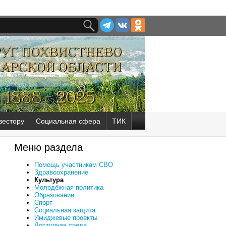
вестору
Социальная сфера
ТИК
Меню раздела
Помощь участникам СВО
Здравоохранение
Культура
Молодёжная политика
Образование
Спорт
Социальная защита
Имиджевые проекты
Доступная среда