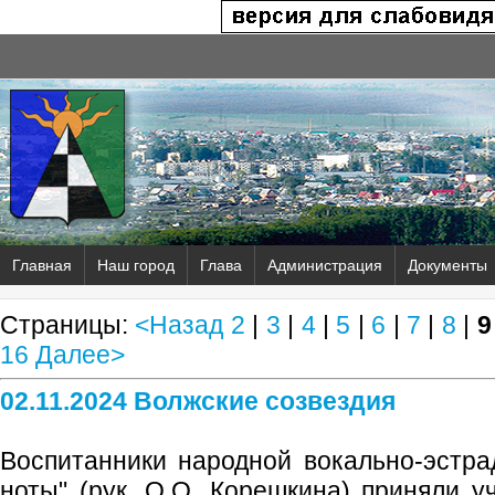
Главная
Наш город
Глава
Администрация
Документы
Страницы:
<Назад
2
|
3
|
4
|
5
|
6
|
7
|
8
|
9
16
Далее>
02.11.2024 Волжские созвездия
Воспитанники народной вокально-эстр
ноты" (рук. О.О. Корешкина) приняли 