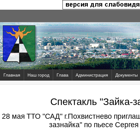
Главная
Наш город
Глава
Администрация
Документы
Спектакль "Зайка-з
28 мая ТТО "САД" г.Похвистнево приглаш
зазнайка" по пьесе Серге