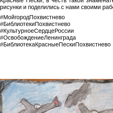
Красные Пески, в честь такой знаменат
рисунки и поделились с нами своими раб
#МойгородПохвистнево
#БиблиотекиПохвистнево
#КультурноеСердцеРоссии
#ОсвобождениеЛенинграда
#БиблиотекаКрасныеПескиПохвистнево