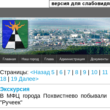
Главная
Наш город
Глава
Администрация
Документы
Страницы:
<Назад
5
|
6
|
7
|
8
|
9
|
10
|
11
18
|
19
Далее>
Экскурсия
В МФЦ города Похвистнево побывали р
"Ручеек"