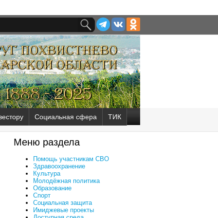
вестору
Социальная сфера
ТИК
Меню раздела
Помощь участникам СВО
Здравоохранение
Культура
Молодёжная политика
Образование
Спорт
Социальная защита
Имиджевые проекты
Доступная среда