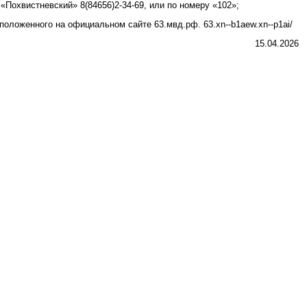
Похвистневский» 8(84656)2-34-69, или по номеру «102»;
оложенного на официальном сайте 63.мвд.рф. 63.xn--b1aew.xn--p1ai/
15.04.2026