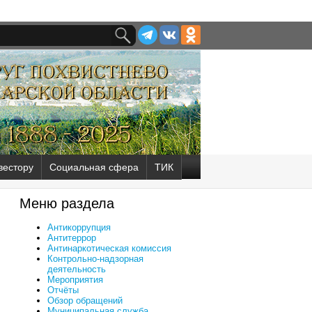
вестору
Социальная сфера
ТИК
Меню раздела
Антикоррупция
Антитеррор
Антинаркотическая комиссия
Контрольно-надзорная
деятельность
Мероприятия
Отчёты
Обзор обращений
Муниципальная служба