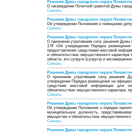
Решение Думы городского округа Похвистнев
О награждении Почетной грамотой Думы город
Скачать
Решение Думы городского округа Похвистнев
Об утверждении Положения о помощнике депут
Скачать
Решение Думы городского округа Похвистнев
О признании утратившим силу решения Думы г
178 «Об утверждении Порядка размещения 
предоставления средствами массовой информа
и обязательствах имущественного характера 
области, его супруги (супруга) и несовершенн
Скачать
Решение Думы городского округа Похвистнев
О признании утратившим силу решения Ду
утверждении Порядка размещения на официаль
средствам массовой информации для оп
обязательствах имущественного характера, 
Скачать
Решение Думы городского округа Похвистнев
Об утверждении Положения о порядке принят
муниципальную должность, представившему
имуществе и обязательствах имущественного 
Скачать
Решение Думы городского округа Похвистнев