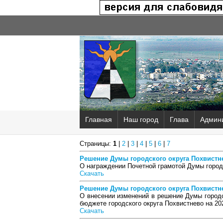
Главная
Наш город
Глава
Админ
Страницы:
1
|
2
|
3
|
4
|
5
|
6
|
7
Решение Думы городского округа Похвистнев
О награждении Почетной грамотой Думы город
Скачать
Решение Думы городского округа Похвистнев
О внесении изменений в решение Думы городс
бюджете городского округа Похвистнево на 202
Скачать