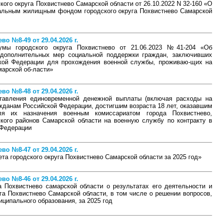
ого округа Похвистнево Самарской области от 26.10.2022 N 32-160 «О
пальным жилищным фондом городского округа Похвистнево Самарской
о №8-49 от 29.04.2026 г.
мы городского округа Похвистнево от 21.06.2023 №41-204 «Об
 дополнительных мер социальной поддержки граждан, заключивших
ской Федерации для прохождения военной службы, проживаю-щих на
марской об-ласти»
о №8-48 от 29.04.2026 г.
тавления единовременной денежной выплаты (включая расходы на
ажданам Российской Федерации, достигшим возраста 18 лет, оказавшим
ля их назначения военным комиссариатом города Похвистнево,
кого районов Самарской области на военную службу по контракту в
 Федерации
о №8-47 от 29.04.2026 г.
а городского округа Похвистнево Самарской области за 2025 год»
о №8-46 от 29.04.2026 г.
а Похвистнево самарской области о результатах его деятельности и
га Похвистнево Самарской области, в том числе о решении вопросов,
ципального образования, за 2025 год