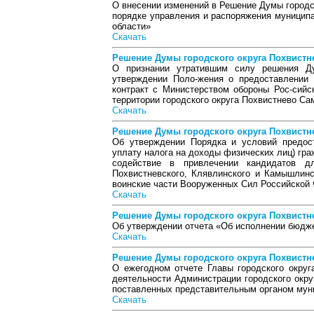
О внесении изменений в Решение Думы городск
порядке управления и распоряжения муници
области»
Скачать
Решение Думы городского округа Похвистнев
О признании утратившим силу решения Ду
утверждении Поло-жения о предоставлении
контракт с Министерством обороны Рос-сий
территории городского округа Похвистнево Са
Скачать
Решение Думы городского округа Похвистнев
Об утверждении Порядка и условий предос
уплату налога на доходы физических лиц) гр
содействие в привлечении кандидатов д
Похвистневского, Клявлинского и Камышлинс
воинские части Вооруженных Сил Российской
Скачать
Решение Думы городского округа Похвистнев
Об утверждении отчета «Об исполнении бюджет
Скачать
Решение Думы городского округа Похвистнев
О ежегодном отчете Главы городского округ
деятельности Администрации городского окру
поставленных представительным органом муни
Скачать