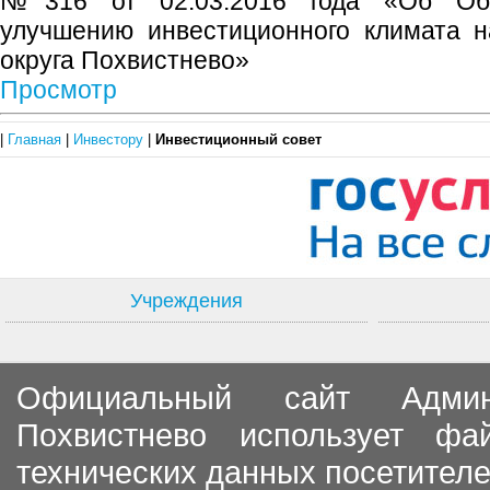
№316 от 02.03.2016 года «Об Об
улучшению инвестиционного климата н
округа Похвистнево»
Просмотр
|
Главная
|
Инвестору
|
Инвестиционный совет
Учреждения
Официальный сайт Админи
Похвистнево использует ф
технических данных посетителе