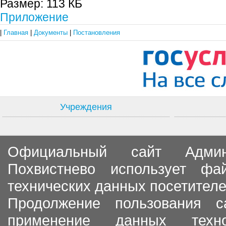
Размер:
113 КБ
Приложение
|
Главная
|
Документы
|
Постановления
Учреждения
Официальный сайт Админи
Похвистнево использует ф
технических данных посетителе
Продолжение пользования с
применение данных тех