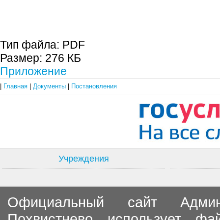
С.П. П
Тип файла:
PDF
Размер:
276 КБ
Приложение
|
Главная
|
Документы
|
Постановления
Учреждения
Официальный сайт Админи
Похвистнево использует ф