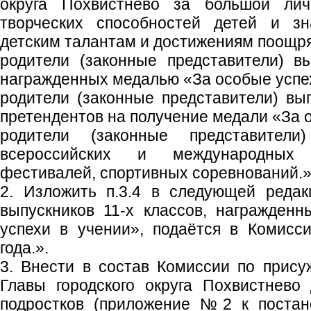
округа Похвистнево за большой ли
творческих способностей детей и зн
детским талантам и достижениям поощр
родители (законные представители) вы
награжденных медалью «За особые успех
родители (законные представители) вып
претендентов на получение медали «За о
родители (законные представители
всероссийских и международных 
фестивалей, спортивных соревнований.»
2. Изложить п.3.4 в следующей редак
выпускников 11-х классов, награжден
успехи в учении», подаётся в Комисс
года.».
3. Внести в состав Комиссии по прис
Главы городского округа Похвистнево
подростков (приложение №2 к постан