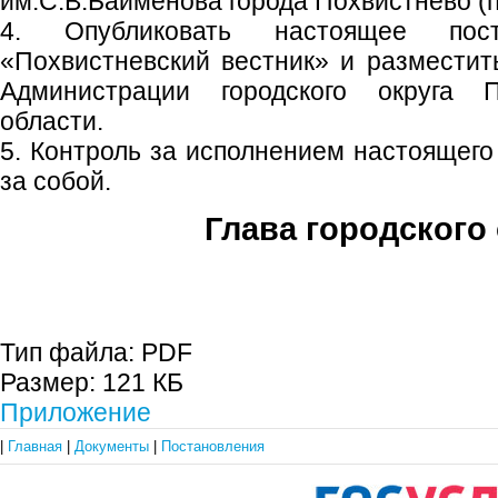
им.С.В.Байменова города Похвистнево (п
4. Опубликовать настоящее пос
«Похвистневский вестник» и размести
Администрации городского округа 
области.
5. Контроль за исполнением настоящего
за собой.
Глава городского 
С.П. П
Тип файла:
PDF
Размер:
121 КБ
Приложение
|
Главная
|
Документы
|
Постановления