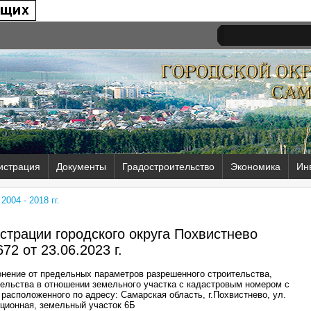
истрация
Документы
Градостроительство
Экономика
Ин
004 - 2018 гг.
трации городского округа Похвистнево
72 от
23.06.2023 г.
нение от предельных параметров разрешенного строительства,
тельства в отношении земельного участка с кадастровым номером с
расположенного по адресу: Самарская область, г.Похвистнево, ул.
ционная, земельный участок 6Б