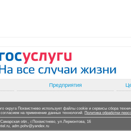
Предприятия
Це
о округа Похвистнево использует файлы cookie и сервисы сбора техни
 согласием на применение данных технологий.
Политика обработки перс
Самарская обл., г.Похвистнево, ул.Лермонтова, 16
el.ru
,
adm.pohv@yandex.ru