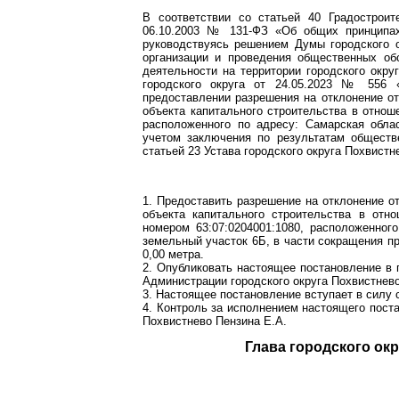
В соответствии со статьей 40 Градострои
06.10.2003 № 131-ФЗ «Об общих принципах
руководствуясь решением Думы городского 
организации и проведения общественных об
деятельности на территории городского окр
городского округа от 24.05.2023 № 556 
предоставлении разрешения на отклонение от
объекта капитального строительства в отнош
расположенного по адресу: Самарская облас
учетом заключения по результатам обществе
статьей 23 Устава городского округа Похвист
1. Предоставить разрешение на отклонение о
объекта капитального строительства в отн
номером 63:07:0204001:1080, расположенного
земельный участок 6Б, в части сокращения п
0,00 метра.
2. Опубликовать настоящее постановление в 
Администрации городского округа Похвистнево
3. Настоящее постановление вступает в силу 
4. Контроль за исполнением настоящего пост
Похвистнево Пензина Е.А.
Глава город