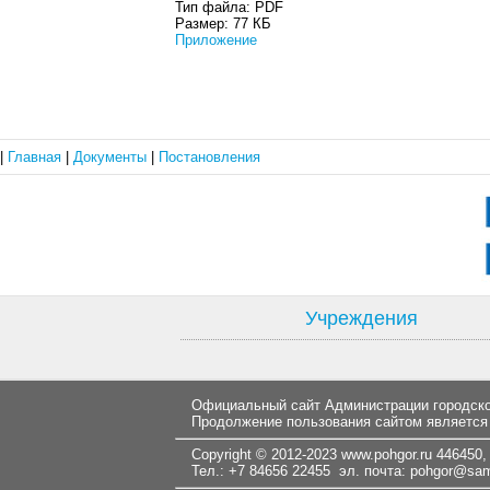
Тип файла:
PDF
Размер:
77 КБ
Приложение
|
Главная
|
Документы
|
Постановления
Учреждения
Официальный сайт Администрации городског
Продолжение пользования сайтом является
Copyright © 2012-2023
www.pohgor.ru
446450, 
Тел.: +7 84656 22455 эл. почта:
pohgor@samt