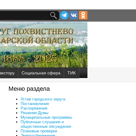
вестору
Социальная сфера
ТИК
Меню раздела
Устав городского округа
Постановления
Распоряжения
Решения Думы
Муниципальные программы
Публичные слушания и
общественные обсуждения
Плановые проверки
Энергосбережение