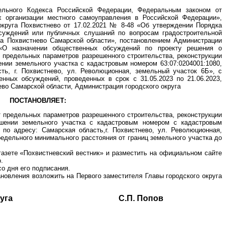
тельного Кодекса Российской Федерации, Федеральным законом от
 организации местного самоуправления в Российской Федерации»,
округа Похвистнево от 17.02.2021 № 8-48 «Об утверждении Порядка
суждений или публичных слушаний по вопросам градостроительной
уга Похвистнево Самарской области», постановлением Администрации
«О назначении общественных обсуждений по проекту решения о
 предельных параметров разрешенного строительства, реконструкции
ении земельного участка с кадастровым номером 63:07:0204001:1080,
ть, г. Похвистнево, ул. Революционная, земельный участок 6Б», с
нных обсуждений, проведенных в срок с 31.05.2023 по 21.06.2023,
нево Самарской области, Администрация городского округа
ПОСТАНОВЛЯЕТ:
т предельных параметров разрешенного строительства, реконструкции
ошении земельного участка с кадастровым номером с кадастровым
 по адресу: Самарская область,г. Похвистнево, ул. Революционная,
редельного минимального расстояния от границ земельного участка до
газете «Похвистневский вестник» и разместить на официальном сайте
.
со дня его подписания.
ановления возложить на Первого заместителя Главы городского округа
ского округа С.П. Попов