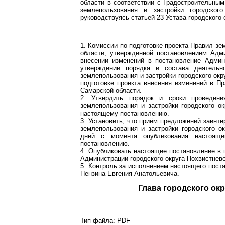
области в соответствии с Градостроительны
землепользования и застройки городско
руководствуясь статьей 23 Устава городского
1. Комиссии по подготовке проекта Правил зе
области, утвержденной постановлением Адм
внесении изменений в постановление Админ
утверждении порядка и состава деятельн
землепользования и застройки городского окр
подготовке проекта внесения изменений в Пр
Самарской области.
2. Утвердить порядок и сроки проведени
землепользования и застройки городского 
настоящему постановлению.
3. Установить, что приём предложений заинт
землепользования и застройки городского о
дней с момента опубликования настоящ
постановлению.
4. Опубликовать настоящее постановление в 
Администрации городского округа Похвистнево
5. Контроль за исполнением настоящего пост
Пензина Евгения Анатольевича.
Глава город
Тип файла:
PDF