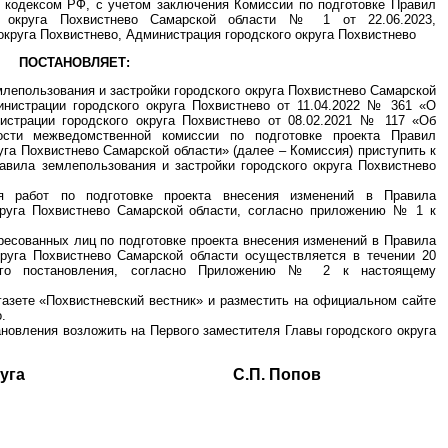
м кодексом РФ, с учетом заключения Комиссии по подготовке Правил
го округа Похвистнево Самарской области № 1 от 22.06.2023,
 округа Похвистнево, Администрация городского округа Похвистнево
ПОСТАНОВЛЯЕТ:
млепользования и застройки городского округа Похвистнево Самарской
инистрации городского округа Похвистнево от 11.04.2022 № 361 «О
истрации городского округа Похвистнево от 08.02.2021 № 117 «Об
ости межведомственной комиссии по подготовке проекта Правил
уга Похвистнево Самарской области» (далее – Комиссия) приступить к
авила землепользования и застройки городского округа Похвистнево
я работ по подготовке проекта внесения изменений в Правила
округа Похвистнево Самарской области, согласно приложению № 1 к
ересованных лиц по подготовке проекта внесения изменений в Правила
круга Похвистнево Самарской области осуществляется в течении 20
его постановления, согласно Приложению № 2 к настоящему
газете «Похвистневский вестник» и разместить на официальном сайте
.
ановления возложить на Первого заместителя Главы городского округа
ского округа С.П. Попов