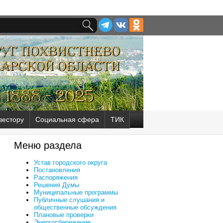
вестору
Социальная сфера
ТИК
Меню раздела
Устав городского округа
Постановления
Распоряжения
Решения Думы
Муниципальные программы
Публичные слушания и
общественные обсуждения
Плановые проверки
Энергосбережение