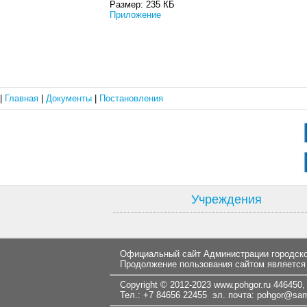
Размер:
235 КБ
Приложение
|
Главная
|
Документы
|
Постановления
Учреждения
Официальный сайт Администрации городског
Продолжение пользования сайтом является
Copyright © 2012-2023
www.pohgor.ru
446450, 
Тел.: +7 84656 22455 эл. почта:
pohgor@samt