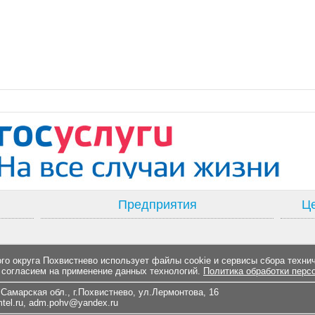
Предприятия
Це
о округа Похвистнево использует файлы cookie и сервисы сбора техни
 согласием на применение данных технологий.
Политика обработки перс
Самарская обл., г.Похвистнево, ул.Лермонтова, 16
el.ru
,
adm.pohv@yandex.ru