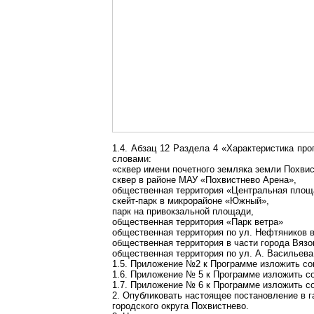
1.4. Абзац 12 Раздела 4 «Характеристика п
словами:
«сквер имени почетного земляка земли Похвис
сквер в районе МАУ «Похвистнево Арена»,
общественная территория «Центральная площа
скейт-парк в микрорайоне «Южный»,
парк на привокзальной площади,
общественная территория «Парк ветра»
общественная территория по ул. Нефтяников в
общественная территория в части города Вязо
общественная территория по ул. А. Васильева,
1.5. Приложение №2 к Программе изложить с
1.6. Приложение № 5 к Программе изложить 
1.7. Приложение № 6 к Программе изложить 
2. Опубликовать настоящее постановление в г
городского округа Похвистнево.