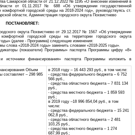
тва Самарской области от 21.12.2022 № 1195 «О внесении изменений в
области от 01.11.2017 № 688 «Об утверждении государственной
комфортной городской среды на 2018-2024 год», руководствуясь ст.
арской области, Администрация городского округа Похвистнево
ПОСТАНОВЛЯЕТ:
родского округа Похвистнево от 29.12.2017 № 1567 «Об утверждении
комфортной городской среды на территории городского округа
 годы» (далее - Программа) следующие изменения:
ммы слова «2018-2024 годы» заменить словами «2018-2025 годы».
ндикаторы (показатели) Программы» паспорта Программы цифру «8»
 и источники финансирования» паспорта Программы изложить в
нансирования Объем
в 2018 году – 16 443 293 руб., в том числе:
ы составляет – 298 985
- средства федерального бюджета – 6 752
566 руб.,
- средства областного бюджета – 7 831 134
руб.,
- средства местного бюджета – 1 859 593
руб.;
в 2019 году –18 996 854,04 руб., в том
числе:
- средства федерального бюджета – 15 241
062,8 руб.,
- средства областного бюджета – 2 481
103,25 руб.,
- средства местного бюджета – 1 274
687,99 руб.;