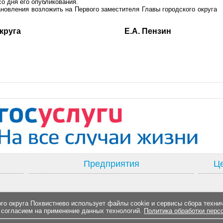
о дня его опубликования.
ановления возложить на Первого заместителя Главы городского округа
одского округа Е.А. Пензин
Предприятия
Це
о округа Похвистнево использует файлы cookie и сервисы сбора техни
 согласием на применение данных технологий.
Политика обработки перс