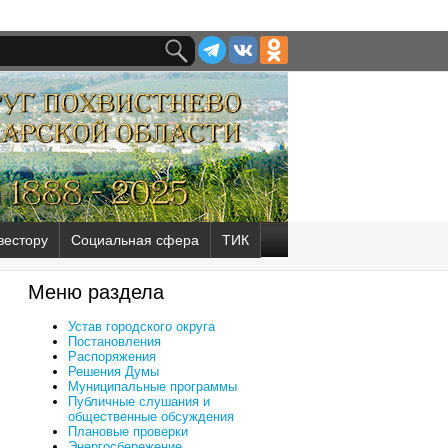
вестору
Социальная сфера
ТИК
Меню раздела
Устав городского округа
Постановления
Распоряжения
Решения Думы
Муниципальные программы
Публичные слушания и
общественные обсуждения
Плановые проверки
Энергосбережение