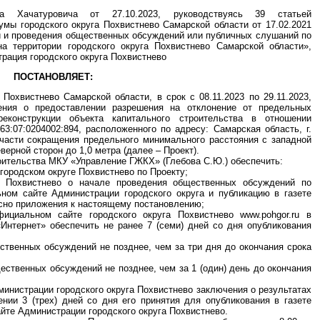
а Хачатуровича от 27.10.2023, руководствуясь 39 статьей
мы городского округа Похвистнево Самарской области от 17.02.2021
и и проведения общественных обсуждений или публичных слушаний по
на территории городского округа Похвистнево Самарской области»,
трация городского округа Похвистнево
ПОСТАНОВЛЯЕТ:
 Похвистнево Самарской области, в срок с 08.11.2023 по 29.11.2023,
ения о предоставлении разрешения на отклонение от предельных
реконструкции объекта капитального строительства в отношении
3:07:0204002:894, расположенного по адресу: Самарская область, г.
 части сокращения предельного минимального расстояния с западной
верной сторон до 1,0 метра (далее – Проект).
роительства МКУ «Управление ГЖКХ» (Глебова С.Ю.) обеспечить:
городском округе Похвистнево по Проекту;
га Похвистнево о начале проведения общественных обсуждений по
ном сайте Администрации городского округа и публикацию в газете
сно приложения к настоящему постановлению;
ициальном сайте городского округа Похвистнево www.pohgor.ru в
Интернет» обеспечить не ранее 7 (семи) дней со дня опубликования
ственных обсуждений не позднее, чем за три дня до окончания срока
щественных обсуждений не позднее, чем за 1 (один) день до окончания
министрации городского округа Похвистнево заключения о результатах
нии 3 (трех) дней со дня его принятия для опубликования в газете
йте Администрации городского округа Похвистнево.