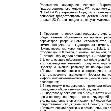
Рассмотрев обращение Акопяна Мкртич
Градостроительного кодекса РФ, решением Ду
№ 8-48 «Об утверждении Порядка организаци
вопросам градостроительной деятельности 
статьей 23 Устава городского округа, Админис
1. Провести на территории городского округа
общественные обсуждения по проекту реш
параметров разрешенного строительства, 
земельного участка с кадастровым номером 6
Похвистнево, ул. Революционная, д.18Б/1, в
стороны до 0,00 метра, с южной, восточной, се
2. Начальнику отдела архитектуры и градост
2.1. организацию общественных обсуждений в 
2.2. оповещение жителей городского окру
Проекту, а именно: размещение на официаль
«Похвистневский вестник», информации согла
2.3. размещение экспозиции Проекта на оф
информационно-телекоммуникационной сети «
оповещения;
2.4 подготовку и оформление протокола обще
проведения общественных обсуждений;
2.5. подготовку заключения о результатах об
срока проведения общественных обсуждений;
2.6. направление в организационный отдел Ад
общественных обсуждений по Проекту в тече
«Похвистневский вестник» и размещении на са