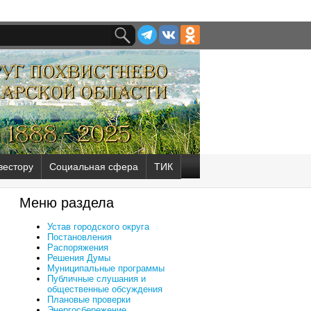
вестору
Социальная сфера
ТИК
Меню раздела
Устав городского округа
Постановления
Распоряжения
Решения Думы
Муниципальные программы
Публичные слушания и
общественные обсуждения
Плановые проверки
Энергосбережение