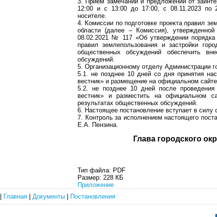
3. Прием замечаний и предложений от заинте
12:00 и с 13:00 до 17:00, с 08.11.2023 по 
носителе.
4. Комиссии по подготовке проекта правил зе
области (далее – Комиссия), утвержденной
08.02.2021 № 117 «Об утверждении порядка
правил землепользования и застройки горо
общественных обсуждений обеспечить вн
обсуждений.
5. Организационному отделу Администрации го
5.1. не позднее 10 дней со дня принятия на
вестник» и размещение на официальном сайте
5.2. не позднее 10 дней после проведения
вестник» и разместить на официальном са
результатах общественных обсуждений.
6. Настоящее постановление вступает в силу 
7. Контроль за исполнением настоящего пост
Е.А. Пензина.
Глава город
Тип файла:
PDF
Размер:
228 КБ
Приложение
|
Главная
|
Документы
|
Постановления