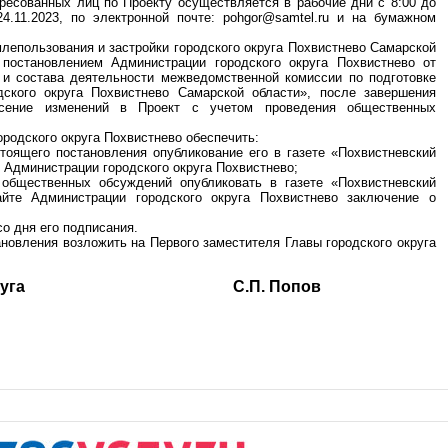
ресованных лиц по Проекту осуществляется в рабочие дни с 8:00 до
24.11.2023, по электронной почте: pohgor@samtel.ru и на бумажном
млепользования и застройки городского округа Похвистнево Самарской
 постановлением Администрации городского округа Похвистнево от
 и состава деятельности межведомственной комиссии по подготовке
дского округа Похвистнево Самарской области», после завершения
есение изменений в Проект с учетом проведения общественных
родского округа Похвистнево обеспечить:
стоящего постановления опубликование его в газете «Похвистневский
 Администрации городского округа Похвистнево;
 общественных обсуждений опубликовать в газете «Похвистневский
йте Администрации городского округа Похвистнево заключение о
со дня его подписания.
ановления возложить на Первого заместителя Главы городского округа
ского округа С.П. Попов