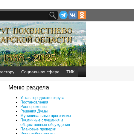
вестору
Социальная сфера
ТИК
Меню раздела
Устав городского округа
Постановления
Распоряжения
Решения Думы
Муниципальные программы
Публичные слушания и
общественные обсуждения
Плановые проверки
Энергосбережение