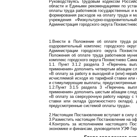
Руководствуясь Трудовым кодексом Российс
области и Едиными рекомендациями по уста
оплаты труда работников государственных и 
формирования расходов на оплату труда и м
учреждения «Физкультурно-оздоровительны
Администрация городского округа Похвистнево
1.Внести в Положение об оплате труда ра
оздоровительный комплекс городского окру
Администрации городского округа Похвис
Положения об оплате труда работников муни
комплекс городского округа Похвистнево Сам
1.1. Пункт 3.1.2 раздела 3 «Перечень вып
применения» дополнить четвертым абзацем с
«В оплату за работу в выходной и (или) нера
исчисляемой исходя из тарифной ставки или 
и стимулирующие выплаты, предусмотренные 
1.2.Пункт 3.1.5 раздела 3 «Перечень вып
применения» дополнить шестым абзацем сле
«В оплату за сверхурочную работу наряду с 
ставки или оклада (должностного оклада)
предусмотренные системой оплаты труда».
2.Настоящее Постановление вступает в силу с
3.Разместить настоящее Постановление на оф
4.Контроль за исполнением настоящего Пос
экономике и финансам, руководителя УЭФ Гер