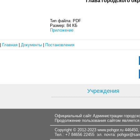
Глава город
Тип файла:
PDF
Размер:
84 КБ
Приложение
|
Главная
|
Документы
|
Постановления
Учреждения
Официальный сайт Администрации городског
Продолжение пользования сайтом является
Copyright © 2012-2023
www.pohgor.ru
446450, 
Тел.: +7 84656 22455 эл. почта:
pohgor@samt