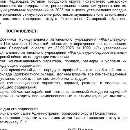
кой Федерации, Уставом городского округа Похвистнево Самарской
новлению на федеральном, региональном и местном уровнях систем
муниципальных учреждений на 2023 год в целях установления порядка
атериальное стимулирование работников муниципального автономного
й комплекс городского округа Похвистнево Самарской области»,
:
ПОСТАНОВЛЯЕТ:
ботников муниципального автономного учреждения «Физкультурно-
га Похвистнево Самарской области», утвержденное постановлением
тнево Самарской области от 22.09.2023 №1099 «Об утверждении
ципального автономного учреждения «Физкультурно-оздоровительный
арской области» следующие изменения:
лат компенсационного характера, порядок, размеры и условия их
ледующего содержания:
бочий праздничный день, наряду с тарифной частью заработной платы,
оклада (должностного оклада), должны входить все компенсационные
установленной для них системой оплаты труда».
лат компенсационного характера, порядок, размеры и условия их
дующего содержания:
тарифной частью заработной платы, исчисляемой исходя из тарифной
, должны входить все компенсационные и стимулирующие выплаты,
о дня его подписания.
ициальном сайте Администрации городского округа Похвистнево.
тановления возложить на заместителя Главы городского округа по
асимичеву С. Н.