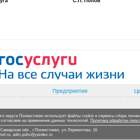
ского округа С.П. Попов
Предприятия
Це
о округа Похвистнево использует файлы cookie и сервисы сбора техни
 согласием на применение данных технологий.
Политика обработки перс
Самарская обл., г.Похвистнево, ул.Лермонтова, 16
el.ru
,
adm.pohv@yandex.ru