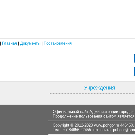
|
Главная
|
Документы
|
Постановления
Учреждения
Официальный сайт Администрации городског
Продолжение пользования сайтом является
Copyright © 2012-2023
www.pohgor.ru
446450, 
Тел.: +7 84656 22455 эл. почта:
pohgor@samt