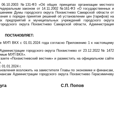
 06.10.2003 №131-ФЗ «Об общих принципах организации местного
Федеральным законом от 14.11.2002 №161-ФЗ «О государственных и
ешением Думы городского округа Похвистнево Самарской области от
ения о порядке принятия решений об установлении цен (тарифов) на
х предприятий и муниципальных учреждений городского округа
городского округа Похвистнево Самарской области, Администрация
ПОСТАНОВЛЯЕТ:
ые МУП ВКХ с 01.01.2024 года согласно Приложению 1 к настоящему
Администрации городского округа Похвистнево от 23.12.2022 № 1472
аемые МУП ВКХ».
газете «Похвистневский вестник» и разместить на официальном сайте
.
01.01.2024 г.
ановления возложить на заместителя Главы по экономике и финансам,
нансам Администрации городского округа Похвистнево Герасимичеву
ского округа С.П. Попов