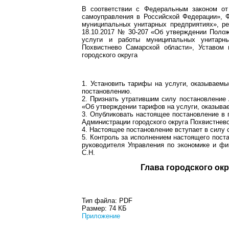
В соответствии с Федеральным законом от
самоуправления в Российской Федерации», 
муниципальных унитарных предприятиях», р
18.10.2017 № 30-207 «Об утверждении Полож
услуги и работы муниципальных унитарны
Похвистнево Самарской области», Уставом 
городского округа
1. Установить тарифы на услуги, оказываем
постановлению.
2. Признать утратившим силу постановление 
«Об утверждении тарифов на услуги, оказыв
3. Опубликовать настоящее постановление в 
Администрации городского округа Похвистнево
4. Настоящее постановление вступает в силу с 
5. Контроль за исполнением настоящего пост
руководителя Управления по экономике и фи
С.Н.
Глава город
Тип файла:
PDF
Размер:
74 КБ
Приложение