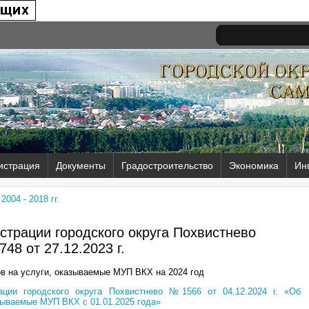
истрация
Документы
Градостроительство
Экономика
Ин
004 - 2018 гг.
трации городского округа Похвистнево
748 от
27.12.2023 г.
в на услуги, оказываемые МУП ВКХ на 2024 год
ации городского округа Похвистнево №1566 от 04.12.2024 г. «Об
зываемые МУП ВКХ с 01.01.2025 года»