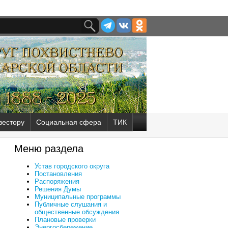
вестору
Социальная сфера
ТИК
Меню раздела
Устав городского округа
Постановления
Распоряжения
Решения Думы
Муниципальные программы
Публичные слушания и
общественные обсуждения
Плановые проверки
Энергосбережение