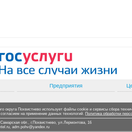
Предприятия
Це
о округа Похвистнево использует файлы cookie и сервисы сбора техни
 согласием на применение данных технологий.
Политика обработки перс
Самарская обл., г.Похвистнево, ул.Лермонтова, 16
el.ru
,
adm.pohv@yandex.ru