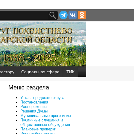
вестору
Социальная сфера
ТИК
Меню раздела
Устав городского округа
Постановления
Распоряжения
Решения Думы
Муниципальные программы
Публичные слушания и
общественные обсуждения
Плановые проверки
Энергосбережение