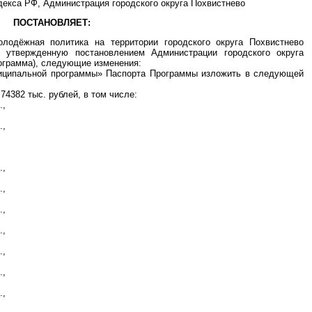
декса РФ, Администрация городского округа Похвистнево
ПОСТАНОВЛЯЕТ:
лодёжная политика на территории городского округа Похвистнево
 утвержденную постановлением Администрации городского округа
рограмма), следующие изменения:
ниципальной программы» Паспорта Программы изложить в следующей
4382 тыс. рублей, в том числе:
.,
.,
.,
.,
.,
.,
.,
.,
.,